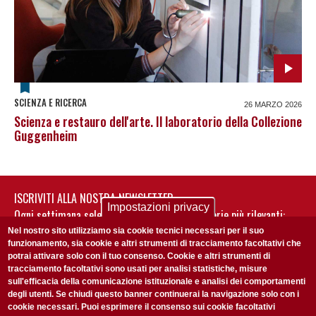
SCIENZA E RICERCA
26 MARZO 2026
Scienza e restauro dell'arte. Il laboratorio della Collezione
Guggenheim
ISCRIVITI ALLA NOSTRA NEWSLETTER
Impostazioni privacy
Ogni settimana selezioniamo per te nostre storie più rilevanti:
non perderti gli aggiornamenti della nostra newsletter
Nel nostro sito utilizziamo sia cookie tecnici necessari per il suo
funzionamento, sia cookie e altri strumenti di tracciamento facoltativi che
potrai attivare solo con il tuo consenso. Cookie e altri strumenti di
tracciamento facoltativi sono usati per analisi statistiche, misure
sull'efficacia della comunicazione istituzionale e analisi dei comportamenti
degli utenti. Se chiudi questo banner continuerai la navigazione solo con i
cookie necessari. Puoi esprimere il consenso sui cookie facoltativi