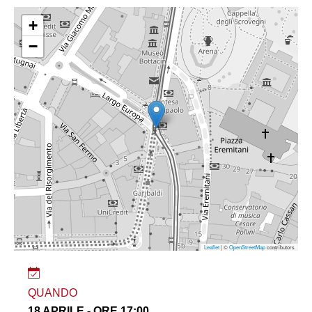
+
−
Leaflet
| ©
OpenStreetMap
contributors
QUANDO
18 APRILE - ORE 17:00