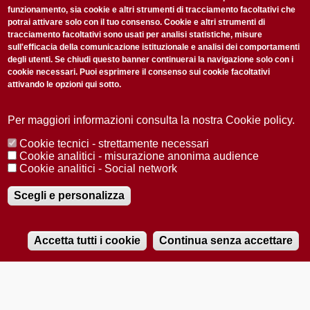
funzionamento, sia cookie e altri strumenti di tracciamento facoltativi che
potrai attivare solo con il tuo consenso. Cookie e altri strumenti di
tracciamento facoltativi sono usati per analisi statistiche, misure
sull'efficacia della comunicazione istituzionale e analisi dei comportamenti
degli utenti. Se chiudi questo banner continuerai la navigazione solo con i
cookie necessari. Puoi esprimere il consenso sui cookie facoltativi
attivando le opzioni qui sotto.
Privacy Policy
Accetto la
ISCRIVITI
Per maggiori informazioni consulta la nostra Cookie policy.
Cookie tecnici - strettamente necessari
Redazione
Copyright
Privacy
Area stampa
Cookie analitici - misurazione anonima audience
Cookie analitici - Social network
© 2025 Università di Padova
Tutti i diritti riservati P.I. 00742430283 C.F. 80006480281
Registrazione presso il Tribunale di Padova n. 2097/2012 del 18 giugno
Scegli e personalizza
2012
Accetta tutti i cookie
Continua senza accettare
RADIOBUE.IT
Audio
Player