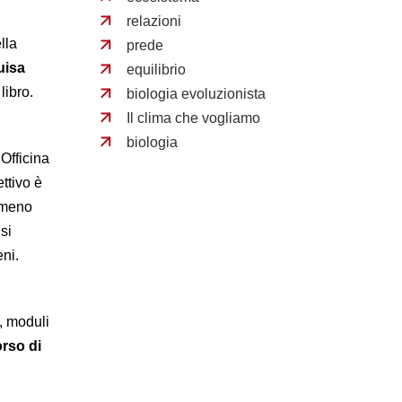
relazioni
lla
prede
uisa
equilibrio
libro.
biologia evoluzionista
Il clima che vogliamo
biologia
Officina
ttivo è
omeno
si
ni.
i
i, moduli
rso di