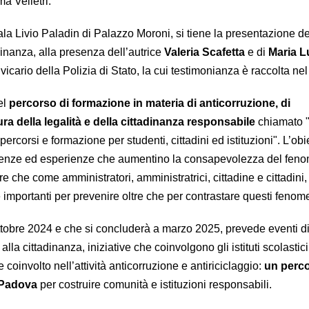
ma Velletri.
la Livio Paladin di Palazzo Moroni, si tiene la presentazione de
dinanza, alla presenza dell’autrice
Valeria Scafetta
e di
Maria L
 vicario della Polizia di Stato, la cui testimonianza è raccolta nel 
el
percorso di formazione in materia di anticorruzione, di
a della legalità e della cittadinanza responsabile
chiamato "
 percorsi e formazione per studenti, cittadini ed istituzioni". L’obie
scenze ed esperienze che aumentino la consapevolezza del fen
e che come amministratori, amministratrici, cittadine e cittadini, 
importanti per prevenire oltre che per contrastare questi fenome
 ottobre 2024 e che si concluderà a marzo 2025, prevede eventi d
alla cittadinanza, iniziative che coinvolgono gli istituti scolastic
e coinvolto nell’attività anticorruzione e antiriciclaggio:
un perco
i Padova
per costruire comunità e istituzioni responsabili.