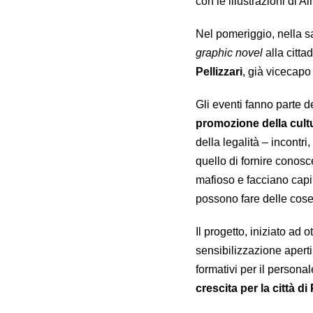
con le illustrazioni di Al
Nel pomeriggio, nella sa
graphic novel
alla citta
Pellizzari
, già vicecapo
Gli eventi fanno parte d
promozione della cultur
della legalità – incontri,
quello di fornire cono
mafioso e facciano capir
possono fare delle cose 
Il progetto, iniziato ad
sensibilizzazione aperti 
formativi per il personal
crescita per la città d