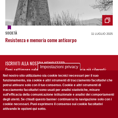
SOCIETÀ
11 LUGLIO 2025
Resistenza e memoria come anticorpo
ISCRIVITI ALLA NOSTRA NEWSLETTER
Impostazioni privacy
Ogni settimana selezioniamo per te nostre storie più rilevanti:
non perderti gli aggiornamenti della nostra newsletter
Nel nostro sito utilizziamo sia cookie tecnici necessari per il suo
funzionamento, sia cookie e altri strumenti di tracciamento facoltativi che
potrai attivare solo con il tuo consenso. Cookie e altri strumenti di
tracciamento facoltativi sono usati per analisi statistiche, misure
sull'efficacia della comunicazione istituzionale e analisi dei comportamenti
degli utenti. Se chiudi questo banner continuerai la navigazione solo con i
cookie necessari. Puoi esprimere il consenso sui cookie facoltativi
attivando le opzioni qui sotto.
Privacy Policy
Accetto la
ISCRIVITI