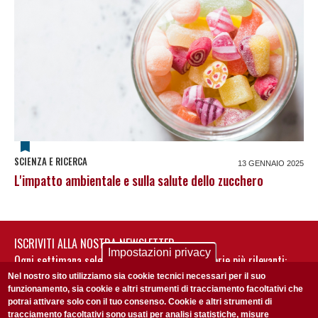
SCIENZA E RICERCA
13 GENNAIO 2025
L'impatto ambientale e sulla salute dello zucchero
ISCRIVITI ALLA NOSTRA NEWSLETTER
Impostazioni privacy
Ogni settimana selezioniamo per te nostre storie più rilevanti:
non perderti gli aggiornamenti della nostra newsletter
Nel nostro sito utilizziamo sia cookie tecnici necessari per il suo
funzionamento, sia cookie e altri strumenti di tracciamento facoltativi che
potrai attivare solo con il tuo consenso. Cookie e altri strumenti di
tracciamento facoltativi sono usati per analisi statistiche, misure