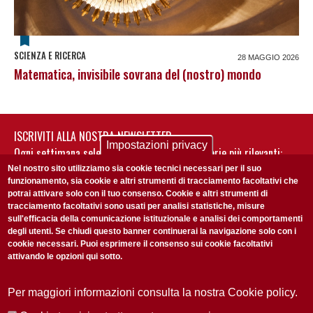
SCIENZA E RICERCA
28 MAGGIO 2026
Matematica, invisibile sovrana del (nostro) mondo
ISCRIVITI ALLA NOSTRA NEWSLETTER
Impostazioni privacy
Ogni settimana selezioniamo per te nostre storie più rilevanti:
non perderti gli aggiornamenti della nostra newsletter
Nel nostro sito utilizziamo sia cookie tecnici necessari per il suo
funzionamento, sia cookie e altri strumenti di tracciamento facoltativi che
potrai attivare solo con il tuo consenso. Cookie e altri strumenti di
tracciamento facoltativi sono usati per analisi statistiche, misure
sull'efficacia della comunicazione istituzionale e analisi dei comportamenti
degli utenti. Se chiudi questo banner continuerai la navigazione solo con i
cookie necessari. Puoi esprimere il consenso sui cookie facoltativi
attivando le opzioni qui sotto.
Privacy Policy
Accetto la
ISCRIVITI
Per maggiori informazioni consulta la nostra Cookie policy.