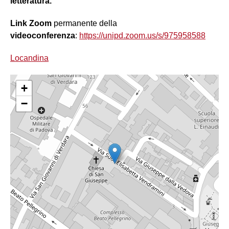
letteratura.
Link Zoom
permanente della
videoconferenza
:
https://unipd.zoom.us/s/975958588
Locandina
+
−