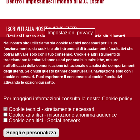
Dentro l’impossibile: il mondo di M.C. Escher
ISCRIVITI ALLA NOSTRA NEWSLETTER
Impostazioni privacy
Ogni settimana selezioniamo per te nostre storie più rilevanti:
non perderti gli aggiornamenti della nostra newsletter
Nel nostro sito utilizziamo sia cookie tecnici necessari per il suo
funzionamento, sia cookie e altri strumenti di tracciamento facoltativi che
potrai attivare solo con il tuo consenso. Cookie e altri strumenti di
tracciamento facoltativi sono usati per analisi statistiche, misure
sull'efficacia della comunicazione istituzionale e analisi dei comportamenti
degli utenti. Se chiudi questo banner continuerai la navigazione solo con i
cookie necessari. Puoi esprimere il consenso sui cookie facoltativi
attivando le opzioni qui sotto.
Privacy Policy
Accetto la
ISCRIVITI
Per maggiori informazioni consulta la nostra Cookie policy.
Cookie tecnici - strettamente necessari
Redazione
Copyright
Privacy
Area stampa
Cookie analitici - misurazione anonima audience
Cookie analitici - Social network
© 2025 Università di Padova
Tutti i diritti riservati P.I. 00742430283 C.F. 80006480281
Registrazione presso il Tribunale di Padova n. 2097/2012 del 18 giugno
Scegli e personalizza
2012