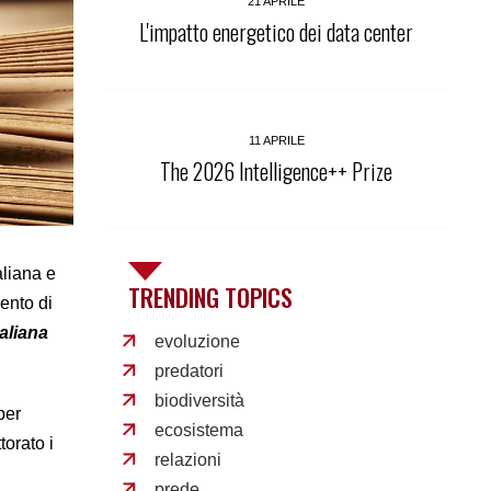
21 APRILE
L'impatto energetico dei data center
11 APRILE
The 2026 Intelligence++ Prize
aliana e
TRENDING TOPICS
ento di
taliana
evoluzione
predatori
biodiversità
per
ecosistema
torato i
relazioni
prede