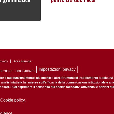
rivacy
Area stampa
Impostazioni privacy
0742430283 C.F. 80006480281
nale di Padova n. 2097/2012 del 18 giugno 2012
per il suo funzionamento, sia cookie e altri strumenti di tracciamento facoltativi
r analisi statistiche, misure sull'efficacia della comunicazione istituzionale e an
ssari. Puoi esprimere il consenso sui cookie facoltativi attivando le opzioni qui
 Cookie policy.
udience