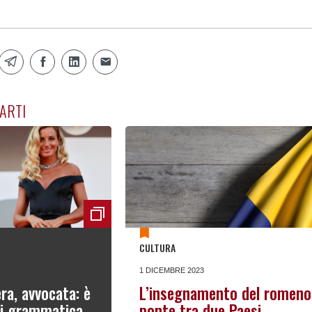
ARTI
CULTURA
1 DICEMBRE 2023
ra, avvocata: è
L’insegnamento del romeno
di grammatica
ponte tra due Paesi