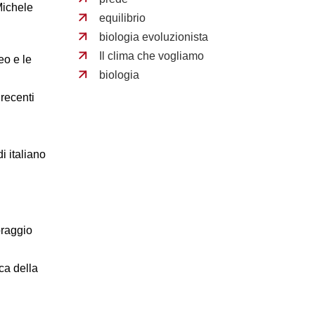
Michele
equilibrio
biologia evoluzionista
Il clima che vogliamo
eo e le
biologia
 recenti
i italiano
oraggio
ica della