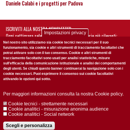
Daniele Calabi e i progetti per Padova
ISCRIVITI ALLA NOSTRA NEWSLETTER
Impostazioni privacy
Ogni settimana selezioniamo per te nostre storie più rilevanti:
non perderti gli aggiornamenti della nostra newsletter
Nel nostro sito utilizziamo sia cookie tecnici necessari per il suo
funzionamento, sia cookie e altri strumenti di tracciamento facoltativi che
potrai attivare solo con il tuo consenso. Cookie e altri strumenti di
tracciamento facoltativi sono usati per analisi statistiche, misure
sull'efficacia della comunicazione istituzionale e analisi dei comportamenti
degli utenti. Se chiudi questo banner continuerai la navigazione solo con i
cookie necessari. Puoi esprimere il consenso sui cookie facoltativi
attivando le opzioni qui sotto.
Privacy Policy
Accetto la
ISCRIVITI
Per maggiori informazioni consulta la nostra Cookie policy.
Cookie tecnici - strettamente necessari
Redazione
Copyright
Privacy
Area stampa
Cookie analitici - misurazione anonima audience
Cookie analitici - Social network
© 2025 Università di Padova
Tutti i diritti riservati P.I. 00742430283 C.F. 80006480281
Registrazione presso il Tribunale di Padova n. 2097/2012 del 18 giugno
Scegli e personalizza
2012