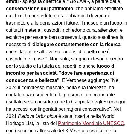
effetti
- spiega la direttrice a
Il Bo Live
-, a partire dalla
conservazione del patrimonio
, che abbiamo ereditato
da chi ci ha preceduto e ora abbiamo il dovere di
trasmettere alle generazioni future.
Il museo è un luogo in
cui tutti i materiali custoditi richiedono cura, attenzioni e
tecniche per essere ben conservati, questo sottolinea la
necessità di
dialogare costantemente con la ricerca
,
che si fa anche attraverso l'analisi di quello che è
custoditi nei musei". Non solo, scrigno di tesori e centro
per lo studio e la tutela dei reperti, è anche
luogo di
incontro per la società, "dove fare esperienza di
conoscenza e bellezza"
. E Veronese aggiunge: "Nel
2024 il complesso museale, nella sua interezza, ha
contato quasi seicentomila presenze, un importante
risultato se si considera che la Cappella degli Scrovegni
ha accessi contingentati per ragioni conservative". Nel
2021
Padova Urbs picta
è stata inserita nella World
Heritage List, la lista del
Patrimonio Mondiale UNESCO
,
con i suoi cicli affrescati del XIV secolo ospitati nella