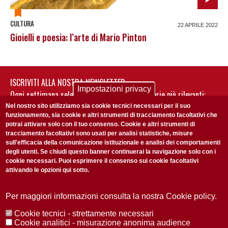
CULTURA
22 APRILE 2022
Gioielli e poesia: l’arte di Mario Pinton
ISCRIVITI ALLA NOSTRA NEWSLETTER
Impostazioni privacy
Ogni settimana selezioniamo per te nostre storie più rilevanti:
non perderti gli aggiornamenti della nostra newsletter
Nel nostro sito utilizziamo sia cookie tecnici necessari per il suo
funzionamento, sia cookie e altri strumenti di tracciamento facoltativi che
potrai attivare solo con il tuo consenso. Cookie e altri strumenti di
tracciamento facoltativi sono usati per analisi statistiche, misure
sull'efficacia della comunicazione istituzionale e analisi dei comportamenti
degli utenti. Se chiudi questo banner continuerai la navigazione solo con i
cookie necessari. Puoi esprimere il consenso sui cookie facoltativi
attivando le opzioni qui sotto.
Privacy Policy
Accetto la
ISCRIVITI
Per maggiori informazioni consulta la nostra Cookie policy.
Cookie tecnici - strettamente necessari
Redazione
Copyright
Privacy
Area stampa
Cookie analitici - misurazione anonima audience