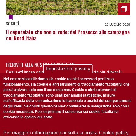
SOCIETÀ
20 LUGLIO 2026
Il caporalato che non si vede: dal Prosecco alle campagne
del Nord Italia
ISCRIVITI ALLA NOSTRA NEWSLETTER
Impostazioni privacy
Ogni settimana selezioniamo per te nostre storie più rilevanti:
non perderti gli aggiornamenti della nostra newsletter
Nel nostro sito utilizziamo sia cookie tecnici necessari per il suo
funzionamento, sia cookie e altri strumenti di tracciamento facoltativi che
potrai attivare solo con il tuo consenso. Cookie e altri strumenti di
tracciamento facoltativi sono usati per analisi statistiche, misure
sull'efficacia della comunicazione istituzionale e analisi dei comportamenti
degli utenti. Se chiudi questo banner continuerai la navigazione solo con i
cookie necessari. Puoi esprimere il consenso sui cookie facoltativi
attivando le opzioni qui sotto.
Privacy Policy
Accetto la
ISCRIVITI
Per maggiori informazioni consulta la nostra Cookie policy.