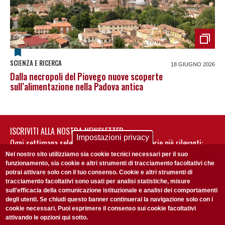
SCIENZA E RICERCA
18 GIUGNO 2026
Dalla necropoli del Piovego nuove scoperte
sull’alimentazione nella Padova antica
ISCRIVITI ALLA NOSTRA NEWSLETTER
Impostazioni privacy
Ogni settimana selezioniamo per te nostre storie più rilevanti:
non perderti gli aggiornamenti della nostra newsletter
Nel nostro sito utilizziamo sia cookie tecnici necessari per il suo
funzionamento, sia cookie e altri strumenti di tracciamento facoltativi che
potrai attivare solo con il tuo consenso. Cookie e altri strumenti di
tracciamento facoltativi sono usati per analisi statistiche, misure
sull'efficacia della comunicazione istituzionale e analisi dei comportamenti
degli utenti. Se chiudi questo banner continuerai la navigazione solo con i
cookie necessari. Puoi esprimere il consenso sui cookie facoltativi
attivando le opzioni qui sotto.
Privacy Policy
Accetto la