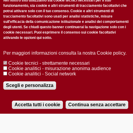
non perderti gli aggiornamenti della nostra newsletter
Nel nostro sito utilizziamo sia cookie tecnici necessari per il suo
funzionamento, sia cookie e altri strumenti di tracciamento facoltativi che
potrai attivare solo con il tuo consenso. Cookie e altri strumenti di
tracciamento facoltativi sono usati per analisi statistiche, misure
sull'efficacia della comunicazione istituzionale e analisi dei comportamenti
degli utenti. Se chiudi questo banner continuerai la navigazione solo con i
cookie necessari. Puoi esprimere il consenso sui cookie facoltativi
attivando le opzioni qui sotto.
Privacy Policy
Accetto la
ISCRIVITI
Per maggiori informazioni consulta la nostra Cookie policy.
Cookie tecnici - strettamente necessari
Redazione
Copyright
Privacy
Area stampa
Cookie analitici - misurazione anonima audience
Cookie analitici - Social network
© 2025 Università di Padova
Tutti i diritti riservati P.I. 00742430283 C.F. 80006480281
Registrazione presso il Tribunale di Padova n. 2097/2012 del 18 giugno
Scegli e personalizza
2012
Accetta tutti i cookie
Continua senza accettare
RADIOBUE.IT
Audio
Player