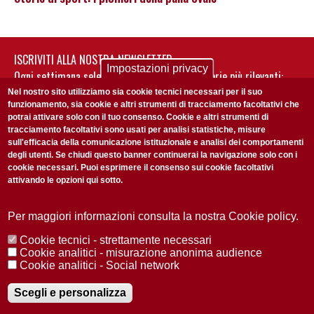
ISCRIVITI ALLA NOSTRA NEWSLETTER
Impostazioni privacy
Ogni settimana selezioniamo per te nostre storie più rilevanti:
non perderti gli aggiornamenti della nostra newsletter
Nel nostro sito utilizziamo sia cookie tecnici necessari per il suo
funzionamento, sia cookie e altri strumenti di tracciamento facoltativi che
potrai attivare solo con il tuo consenso. Cookie e altri strumenti di
tracciamento facoltativi sono usati per analisi statistiche, misure
sull'efficacia della comunicazione istituzionale e analisi dei comportamenti
degli utenti. Se chiudi questo banner continuerai la navigazione solo con i
cookie necessari. Puoi esprimere il consenso sui cookie facoltativi
attivando le opzioni qui sotto.
Privacy Policy
Accetto la
ISCRIVITI
Per maggiori informazioni consulta la nostra Cookie policy.
Cookie tecnici - strettamente necessari
Redazione
Copyright
Privacy
Area stampa
Cookie analitici - misurazione anonima audience
Cookie analitici - Social network
© 2025 Università di Padova
Tutti i diritti riservati P.I. 00742430283 C.F. 80006480281
Registrazione presso il Tribunale di Padova n. 2097/2012 del 18 giugno
Scegli e personalizza
2012