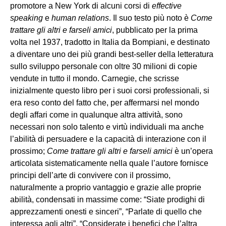
promotore a New York di alcuni corsi di
effective
speaking
e
human relations
. Il suo testo più noto è
Come
trattare gli altri e farseli amici
, pubblicato per la prima
volta nel 1937, tradotto in Italia da Bompiani, e destinato
a diventare uno dei più grandi best-seller della letteratura
sullo sviluppo personale con oltre 30 milioni di copie
vendute in tutto il mondo. Carnegie, che scrisse
inizialmente questo libro per i suoi corsi professionali, si
era reso conto del fatto che, per affermarsi nel mondo
degli affari come in qualunque altra attività, sono
necessari non solo talento e virtù individuali ma anche
l’abilità di persuadere e la capacità di interazione con il
prossimo;
Come trattare gli altri e farseli amici
è un’opera
articolata sistematicamente nella quale l’autore fornisce
principi dell’arte di convivere con il prossimo,
naturalmente a proprio vantaggio e grazie alle proprie
abilità, condensati in massime come: “Siate prodighi di
apprezzamenti onesti e sinceri”, “Parlate di quello che
interessa agli altri”, “Considerate i benefici che l’altra