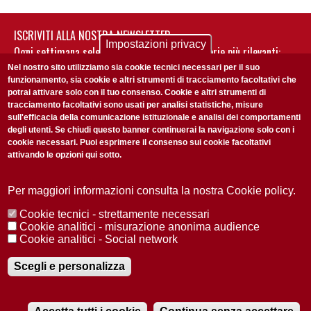
ISCRIVITI ALLA NOSTRA NEWSLETTER
Impostazioni privacy
Ogni settimana selezioniamo per te nostre storie più rilevanti:
non perderti gli aggiornamenti della nostra newsletter
Nel nostro sito utilizziamo sia cookie tecnici necessari per il suo
funzionamento, sia cookie e altri strumenti di tracciamento facoltativi che
potrai attivare solo con il tuo consenso. Cookie e altri strumenti di
tracciamento facoltativi sono usati per analisi statistiche, misure
sull'efficacia della comunicazione istituzionale e analisi dei comportamenti
degli utenti. Se chiudi questo banner continuerai la navigazione solo con i
cookie necessari. Puoi esprimere il consenso sui cookie facoltativi
attivando le opzioni qui sotto.
Privacy Policy
Accetto la
ISCRIVITI
Per maggiori informazioni consulta la nostra Cookie policy.
Cookie tecnici - strettamente necessari
Redazione
Copyright
Privacy
Area stampa
Cookie analitici - misurazione anonima audience
Cookie analitici - Social network
© 2025 Università di Padova
Tutti i diritti riservati P.I. 00742430283 C.F. 80006480281
Registrazione presso il Tribunale di Padova n. 2097/2012 del 18 giugno
Scegli e personalizza
2012