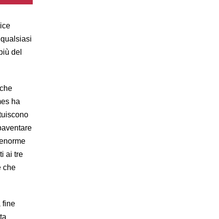
rice
 qualsiasi
più del
 che
mes ha
ituiscono
spaventare
l’enorme
i ai tre
e che
 fine
ta