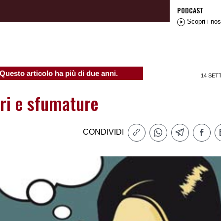
PODCAST
Scopri i nos
Questo articolo ha più di due anni.
14 SET
iri e sfumature
CONDIVIDI