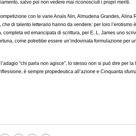
giamento, salvo poi non vedere mai riconosciuti i propri meriti.
competizione con le varie Anaïs Nin, Almudena Grandes, Alina 
 che di talento letterario hanno da vendere: per loro l’erotismo 
a, completa ed emancipata di scrittura, per E. L. James uno scri
fortuna, come potrebbe essere un’indovinata formulazione per u
l’adagio “chi parla non agisce”, lo stesso non si può dire per la l
a riflessione, è sempre propedeutica all’azione e Cinquanta sfum