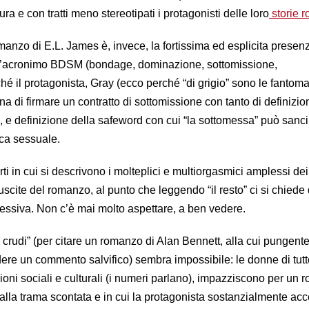
tura e con tratti meno stereotipati i protagonisti delle loro
storie r
manzo di E.L. James è, invece, la fortissima ed esplicita presen
 l’acronimo BDSM (bondage, dominazione, sottomissione,
 il protagonista, Gray (ecco perché “di grigio” sono le fantoma
a di firmare un contratto di sottomissione con tanto di definizio
tivi, e definizione della safeword con cui “la sottomessa” può sanci
ica sessuale.
i in cui si descrivono i molteplici e multiorgasmici amplessi dei
iuscite del romanzo, al punto che leggendo “il resto” ci si chiede
cessiva. Non c’è mai molto aspettare, a ben vedere.
 e crudi” (per citare un romanzo di Alan Bennett, alla cui pungente
ere un commento salvifico) sembra impossibile: le donne di tutto
zioni sociali e culturali (i numeri parlano), impazziscono per un
 dalla trama scontata e in cui la protagonista sostanzialmente acc