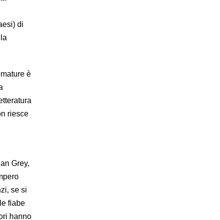
aesi) di
la
umature è
a
etteratura
on riesce
ian Grey,
impero
zi, se si
le fiabe
tori hanno