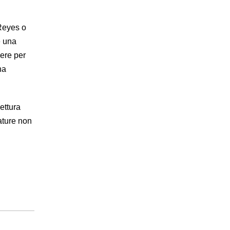
Reyes o
è una
vere per
na
ettura
ature non