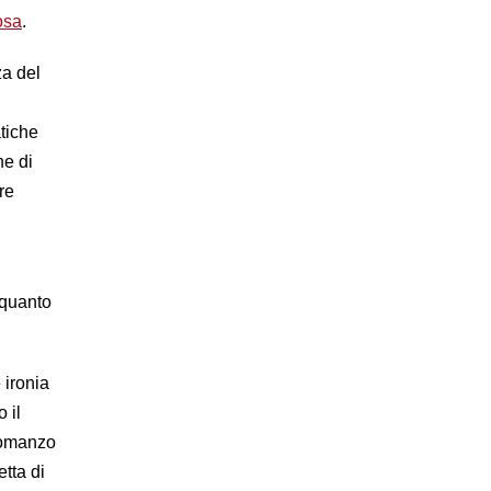
osa
.
za del
tiche
ne di
re
 quanto
 ironia
 il
 romanzo
etta di