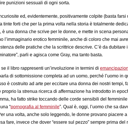
ire punizioni sessuali di ogni sorta.
curiosite ed, evidentemente, positivamente colpite (basta farsi 
a tinte forti che per la prima volta nella storia è totalmente dedic
, è una donna che scrive per le donne, e mette in scena person
no l’immaginario erotico femminile, anche di coloro che mai avr
tenza delle pratiche che la scrittrice descrive. C’è da dubitare in
minatore”, parli e agisca come Gray, ma tanto basta.
e il libro rappresenti un’involuzione in termini di
emancipazio
 parla di sottomissione completa ad un uomo, perché l’uomo in 
sso è costruito ad arte per eccitare una donna dei nostri tempi, 
 proprio la strenua ricerca di affermazione ha introdotto in epo
ma, ha fatto strike toccando delle corde sensibili del femminile
 una “
pornografia al femminile
”. Qual è, oggi, l’uomo che sa dav
r una volta, anche solo leggendo, le donne provano piacere a
 cosa fare, invece che dover “essere sul pezzo” sempre prima del