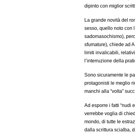
dipinto con miglior scrit
La grande novità del ro
sesso, quello noto con
sadomasochismo), perché
sfumature), chiede ad An
limiti invalicabili, rela
l’interruzione della prat
Sono sicuramente le part
protagonisti le meglio r
manchi alla “volta” suc
Ad esporre i fatti “nudi
verrebbe voglia di chied
mondo, di tutte le estra
dalla scrittura scialba,