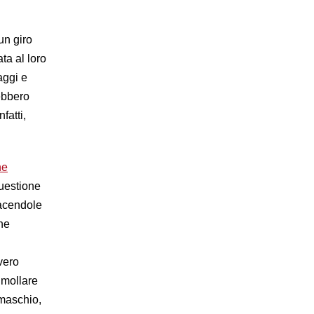
un giro
ata al loro
aggi e
ebbero
fatti,
ne
questione
facendole
che
vero
 mollare
 maschio,