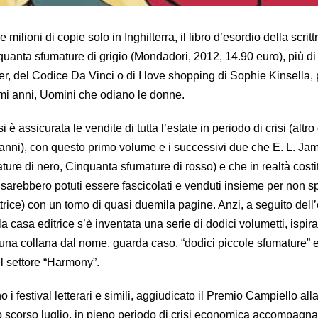
milioni di copie solo in Inghilterra, il libro d’esordio della scritt
uanta sfumature di grigio (Mondadori, 2012, 14.90 euro), più di
r, del Codice Da Vinci o di I love shopping di Sophie Kinsella, 
timi anni, Uomini che odiano le donne.
i è assicurata le vendite di tutta l’estate in periodo di crisi (altro
 anni), con questo primo volume e i successivi due che E. L. Ja
ture di nero, Cinquanta sfumature di rosso) e che in realtà cost
 sarebbero potuti essere fascicolati e venduti insieme per non 
 lettrice) con un tomo di quasi duemila pagine. Anzi, a seguito del
la casa editrice s’è inventata una serie di dodici volumetti, ispirat
n una collana dal nome, guarda caso, “dodici piccole sfumature” 
l settore “Harmony”.
i festival letterari e simili, aggiudicato il Premio Campiello alla
lo scorso luglio, in pieno periodo di crisi economica accompagna