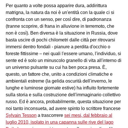
Per quanto a volte possa apparire dura, addirittura
matrigna, la natura da noi è un'entità con la quale ci si
confronta con un senso, per così dire, di padronanza
(tranne scoprire, di frana in alluvione in terremoto, che
non è così). Ben diversa è la situazione in Russia, dove
basta uscire di pochi chilometri dalle città per ritrovarsi
immersi dentro fondali - pianure a perdita d'occhio o
foreste fittissime – nei quali l'essere umano, l'individuo, si
sente ed è solo un minuscolo granello di vita all'interno di
un universo pulsante su cui ha ben poca presa. È,
questo, un fattore che, unito a condizioni climatiche e
ambientali estreme (la gelida oscurità dell'inverno, le
lunghe e luminose giornate estive) ha influito fortemente
sulla storia e sulla costruzione dell'immaginario collettivo
russo. Ed è ancora, probabilmente, questa situazione per
noi tanto inconsueta, ad avere spinto lo scrittore francese
Sylvain Tesson
a trascorrere
sei mesi, dal febbraio al
luglio 2010, isolato in una capanna sulle rive del lago