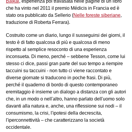
Bajkal
, esperienza poi travasata nelle pagine di un libro
che ha vinto nel 2011 il premio Médicis in Francia ed è
stato ora pubblicato da Sellerio (
Nelle foreste siberiane
,
traduzione di Roberta Ferrara).
Costruito come un diario, lungo il susseguirsi dei giorni, il
testo è di fatto qualcosa di più e qualcosa di meno
rispetto al semplice resoconto di una esperienza
inconsueta. Di meno, perché – sebbene Tesson, come lui
stesso ci dice, passi gran parte del suo tempo a riempire
taccuini su taccuini - non tutto ci viene raccontato e
diverse giornate si traducono in poche frasi. Di più,
perché il quaderno di bordo di questo contemporaneo
eremitaggio è insieme un dialogo a distanza con gli autori
che, in un modo o nell'altro, hanno parlato dell'uomo solo
davanti alla natura e, anche, una riflessione sui nodi – il
consumismo, la crisi, l'ipotesi della decrescita,
l'iperconnettività – che caratterizzano la società
occidentale.