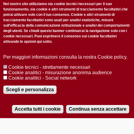
non perderti gli aggiornamenti della nostra newsletter
Nel nostro sito utilizziamo sia cookie tecnici necessari per il suo
funzionamento, sia cookie e altri strumenti di tracciamento facoltativi che
potrai attivare solo con il tuo consenso. Cookie e altri strumenti di
tracciamento facoltativi sono usati per analisi statistiche, misure
sull'efficacia della comunicazione istituzionale e analisi dei comportamenti
degli utenti. Se chiudi questo banner continuerai la navigazione solo con i
cookie necessari. Puoi esprimere il consenso sui cookie facoltativi
attivando le opzioni qui sotto.
Privacy Policy
Accetto la
ISCRIVITI
Per maggiori informazioni consulta la nostra Cookie policy.
Cookie tecnici - strettamente necessari
Redazione
Copyright
Privacy
Area stampa
Cookie analitici - misurazione anonima audience
Cookie analitici - Social network
© 2025 Università di Padova
Tutti i diritti riservati P.I. 00742430283 C.F. 80006480281
Registrazione presso il Tribunale di Padova n. 2097/2012 del 18 giugno
Scegli e personalizza
2012
Accetta tutti i cookie
Continua senza accettare
RADIOBUE.IT
Audio
Player