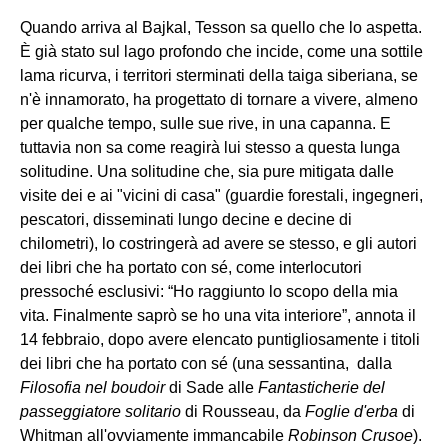
Quando arriva al Bajkal, Tesson sa quello che lo aspetta.
È già stato sul lago profondo che incide, come una sottile
lama ricurva, i territori sterminati della taiga siberiana, se
n'è innamorato, ha progettato di tornare a vivere, almeno
per qualche tempo, sulle sue rive, in una capanna. E
tuttavia non sa come reagirà lui stesso a questa lunga
solitudine. Una solitudine che, sia pure mitigata dalle
visite dei e ai "vicini di casa" (guardie forestali, ingegneri,
pescatori, disseminati lungo decine e decine di
chilometri), lo costringerà ad avere se stesso, e gli autori
dei libri che ha portato con sé, come interlocutori
pressoché esclusivi: “Ho raggiunto lo scopo della mia
vita. Finalmente saprò se ho una vita interiore”, annota il
14 febbraio, dopo avere elencato puntigliosamente i titoli
dei libri che ha portato con sé (una sessantina, dalla
Filosofia nel boudoir
di Sade alle
Fantasticherie del
passeggiatore solitario
di Rousseau, da
Foglie d'erba
di
Whitman all'ovviamente immancabile
Robinson Crusoe
).