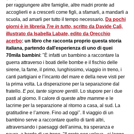
per raggiungere altre famiglie, altre madri pronte ad
accoglierli e a crescerli come figli, a sfamarli, a mandarli a
scuola, ad amarli per tutto il tempo necessario.
Da pochi
giorni è in libreria
Tre in tutto
, scritto da Davide Calì,
illustrato da Isabella Labate, edito da Orecchio
acerbo
: un libro che racconta proprio questa storia
italiana, partendo dall'esperienza di uno di quei
70mila bambini
: "È infatti un bambino a raccontare la
guerra attraverso i boati delle bombe e il fischio delle
sirene, la fame, il primo, lunghissimo, viaggio in treno, i
canti partigiani e l’incanto del mare e della neve visti per
la prima volta. La disperazione per la separazione dal
fratello.
E poi, tante signore gentili
. Lo stupore per i due
pasti al giorno. Il calore di queste
altre mamme
e le
lacrime per la separazione al ritorno a casa, al sud. La
gratitudine e l’amore. Fino ad oggi". Il viaggio di un
bambino serve a raccontare quello di tanti altri,
attraversando i paesaggi dell'anima, tra speranza e