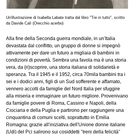
Un'illustrazione di Isabella Labate tratta dal libro "Tre in tutto", scritto
da Davide Calì (Orecchio acerbo)
Alla fine della Seconda guerra mondiale, in un'Italia
devastata dal conflitto, un gruppo di donne si impegnò
attivamente per dare un futuro a migliaia di bambini in
condizioni di povertà. Sembra una favola ma è una storia
vera, da (ri)scoprire, una storia italiana di solidarietà e
speranza. Tra il 1945 e il 1952, circa 70mila bambini tra i
sei e i dodici anni, figli di un Sud sofferente e affamato,
vennero accolti da famiglie del Nord Italia per sfuggire
alla miseria e immaginare un futuro migliore. Provenivano
da famiglie povere di Roma, Cassino e Napoli, della
Ciociaria e della Puglia e partirono per raggiungere una
cinquantina di comuni scelti, soprattutto in Emilia
Romagna: grazie all'iniziativa dell'Unione donne italiane
(Udi) del Pci salirono sui cosiddetti "treni della felicità"