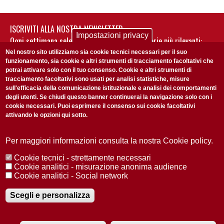
ISCRIVITI ALLA NOSTRA NEWSLETTER
Impostazioni privacy
Ogni settimana selezioniamo per te nostre storie più rilevanti:
non perderti gli aggiornamenti della nostra newsletter
Nel nostro sito utilizziamo sia cookie tecnici necessari per il suo
funzionamento, sia cookie e altri strumenti di tracciamento facoltativi che
potrai attivare solo con il tuo consenso. Cookie e altri strumenti di
tracciamento facoltativi sono usati per analisi statistiche, misure
sull'efficacia della comunicazione istituzionale e analisi dei comportamenti
degli utenti. Se chiudi questo banner continuerai la navigazione solo con i
cookie necessari. Puoi esprimere il consenso sui cookie facoltativi
attivando le opzioni qui sotto.
Privacy Policy
Accetto la
ISCRIVITI
Per maggiori informazioni consulta la nostra Cookie policy.
Cookie tecnici - strettamente necessari
Redazione
Copyright
Privacy
Area stampa
Cookie analitici - misurazione anonima audience
Cookie analitici - Social network
© 2025 Università di Padova
Tutti i diritti riservati P.I. 00742430283 C.F. 80006480281
Registrazione presso il Tribunale di Padova n. 2097/2012 del 18 giugno
Scegli e personalizza
2012