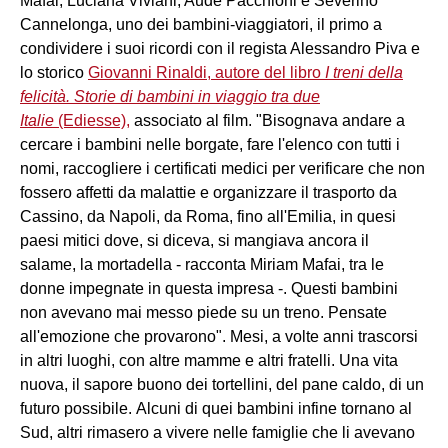
Mafai, Luciana Viviani, Aude Pacchioni e Severino
Cannelonga, uno dei bambini-viaggiatori, il primo a
condividere i suoi ricordi con il regista Alessandro Piva e
lo storico
Giovanni Rinaldi, autore del libro
I treni della
felicità. Storie di bambini in viaggio tra due
Italie
(Ediesse),
associato al film. "Bisognava andare a
cercare i bambini nelle borgate, fare l'elenco con tutti i
nomi, raccogliere i certificati medici per verificare che non
fossero affetti da malattie e organizzare il trasporto da
Cassino, da Napoli, da Roma, fino all'Emilia, in quesi
paesi mitici dove, si diceva, si mangiava ancora il
salame, la mortadella - racconta Miriam Mafai, tra le
donne impegnate in questa impresa -. Questi bambini
non avevano mai messo piede su un treno. Pensate
all'emozione che provarono". Mesi, a volte anni trascorsi
in altri luoghi, con altre mamme e altri fratelli. Una vita
nuova, il sapore buono dei tortellini, del pane caldo, di un
futuro possibile. Alcuni di quei bambini infine tornano al
Sud, altri rimasero a vivere nelle famiglie che li avevano