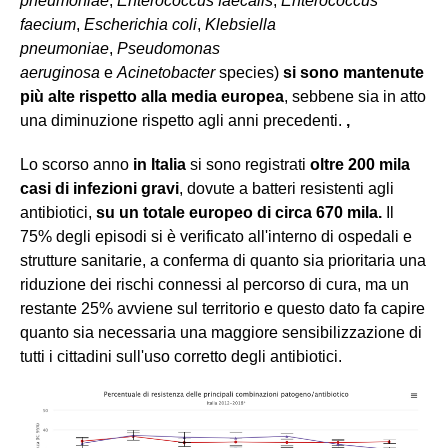
pneumoniae
,
Enterococcus faecalis
,
Enterococcus
faecium
,
Escherichia coli
,
Klebsiella
pneumoniae
,
Pseudomonas
aeruginosa
e
Acinetobacter
species)
si sono mantenute
più alte rispetto alla media europea
,
sebbene sia in atto
una diminuzione rispetto agli anni precedenti.
,
Lo scorso anno
in Italia
si sono registrati
oltre 200 mila
casi di infezioni gravi
, dovute a batteri resistenti agli
antibiotici,
su un totale europeo di circa 670 mila.
Il
75% degli episodi si è verificato all'interno di ospedali e
strutture sanitarie, a conferma di quanto sia prioritaria una
riduzione dei rischi connessi al percorso di cura, ma un
restante 25% avviene sul territorio e questo dato fa capire
quanto sia necessaria una maggiore sensibilizzazione di
tutti i cittadini sull'uso corretto degli antibiotici.