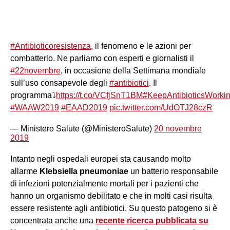
#Antibioticoresistenza
, il fenomeno e le azioni per
combatterlo. Ne parliamo con esperti e giornalisti il
#22novembre
, in occasione della Settimana mondiale
sull’uso consapevole degli
#antibiotici
. Il
programma⤵️
https://t.co/VCfjSnT1BM
#KeepAntibioticsWorki
#WAAW2019
#EAAD2019
pic.twitter.com/UdOTJ28czR
— Ministero Salute (@MinisteroSalute)
20 novembre
2019
Intanto negli ospedali europei sta causando molto
allarme
Klebsiella pneumoniae
un batterio responsabile
di infezioni potenzialmente mortali per i pazienti che
hanno un organismo debilitato e che in molti casi risulta
essere resistente agli antibiotici. Su questo patogeno si è
concentrata anche una
recente ricerca pubblicata su