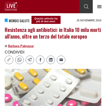
Questo articolo ha
MONDO SALUTE
25 NOVEMBRE 2019
più di due anni.
Resistenza agli antibiotici: in Italia 10 mila morti
all'anno, oltre un terzo del totale europeo
di
Barbara Paknazar
CONDIVIDI