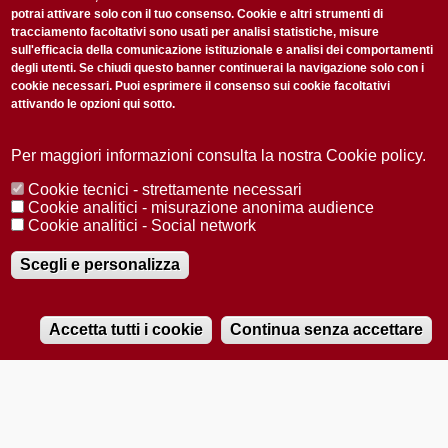
potrai attivare solo con il tuo consenso. Cookie e altri strumenti di
tracciamento facoltativi sono usati per analisi statistiche, misure
sull'efficacia della comunicazione istituzionale e analisi dei comportamenti
degli utenti. Se chiudi questo banner continuerai la navigazione solo con i
cookie necessari. Puoi esprimere il consenso sui cookie facoltativi
attivando le opzioni qui sotto.
Privacy Policy
Accetto la
ISCRIVITI
Per maggiori informazioni consulta la nostra Cookie policy.
Cookie tecnici - strettamente necessari
Redazione
Copyright
Privacy
Area stampa
Cookie analitici - misurazione anonima audience
Cookie analitici - Social network
© 2025 Università di Padova
Tutti i diritti riservati P.I. 00742430283 C.F. 80006480281
Registrazione presso il Tribunale di Padova n. 2097/2012 del 18 giugno
Scegli e personalizza
2012
Accetta tutti i cookie
Continua senza accettare
RADIOBUE.IT
Audio
Player