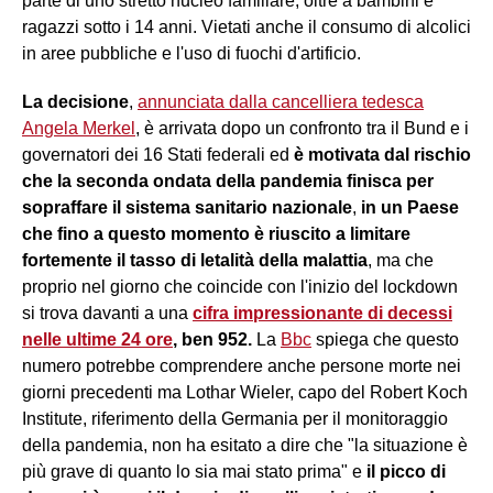
parte di uno stretto nucleo familiare, oltre a bambini e
ragazzi sotto i 14 anni. Vietati anche il consumo di alcolici
in aree pubbliche e l'uso di fuochi d'artificio.
La decisione
,
annunciata dalla cancelliera tedesca
Angela Merkel
, è arrivata dopo un confronto tra il Bund e i
governatori dei 16 Stati federali ed
è motivata dal rischio
che la seconda ondata della pandemia finisca per
sopraffare il sistema sanitario nazionale
,
in un Paese
che fino a questo momento è riuscito a limitare
fortemente il tasso di letalità della malattia
, ma che
proprio nel giorno che coincide con l'inizio del lockdown
si trova davanti a una
cifra impressionante di decessi
nelle ultime 24 ore
, ben 952.
La
Bbc
spiega che questo
numero potrebbe comprendere anche persone morte nei
giorni precedenti ma Lothar Wieler, capo del Robert Koch
Institute, riferimento della Germania per il monitoraggio
della pandemia, non ha esitato a dire che "la situazione è
più grave di quanto lo sia mai stato prima" e
il picco di