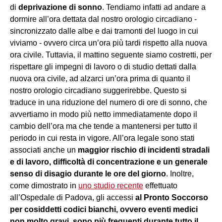
di
deprivazione di sonno
. Tendiamo infatti ad andare a
dormire all’ora dettata dal nostro orologio circadiano -
sincronizzato dalle albe e dai tramonti del luogo in cui
viviamo - ovvero circa un’ora più tardi rispetto alla nuova
ora civile. Tuttavia, il mattino seguente siamo costretti, per
rispettare gli impegni di lavoro o di studio dettati dalla
nuova ora civile, ad alzarci un’ora prima di quanto il
nostro orologio circadiano suggerirebbe. Questo si
traduce in una riduzione del numero di ore di sonno, che
avvertiamo in modo più netto immediatamente dopo il
cambio dell’ora ma che tende a mantenersi per tutto il
periodo in cui resta in vigore. All’ora legale sono stati
associati anche un
maggior rischio di incidenti stradali
e di lavoro, difficoltà di concentrazione e un generale
senso di disagio durante le ore del giorno
. Inoltre,
come dimostrato in
uno studio recente
effettuato
all’Ospedale di Padova, gli accessi
al Pronto Soccorso
per cosiddetti codici bianchi, ovvero eventi medici
non molto gravi, sono più frequenti durante tutto il