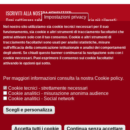
ISCRIVITI ALLA NOSTRA NEWSLETTER
Impostazioni privacy
Ogni settimana selezioniamo per te nostre storie più rilevanti:
non perderti gli aggiornamenti della nostra newsletter
Nel nostro sito utilizziamo sia cookie tecnici necessari per il suo
funzionamento, sia cookie e altri strumenti di tracciamento facoltativi che
potrai attivare solo con il tuo consenso. Cookie e altri strumenti di
tracciamento facoltativi sono usati per analisi statistiche, misure
sull'efficacia della comunicazione istituzionale e analisi dei comportamenti
degli utenti. Se chiudi questo banner continuerai la navigazione solo con i
cookie necessari. Puoi esprimere il consenso sui cookie facoltativi
attivando le opzioni qui sotto.
Privacy Policy
Accetto la
ISCRIVITI
Per maggiori informazioni consulta la nostra Cookie policy.
Cookie tecnici - strettamente necessari
Redazione
Copyright
Privacy
Area stampa
Cookie analitici - misurazione anonima audience
Cookie analitici - Social network
© 2025 Università di Padova
Tutti i diritti riservati P.I. 00742430283 C.F. 80006480281
Registrazione presso il Tribunale di Padova n. 2097/2012 del 18 giugno
Scegli e personalizza
2012
Accetta tutti i cookie
Continua senza accettare