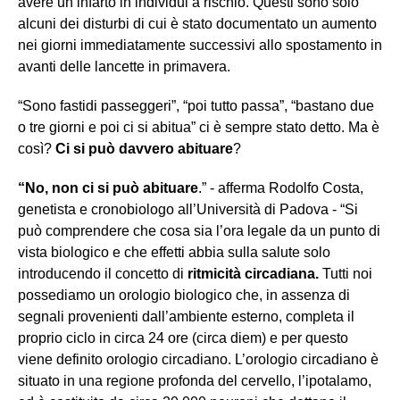
avere un infarto in individui a rischio. Questi sono solo
alcuni dei disturbi di cui è stato documentato un aumento
nei giorni immediatamente successivi allo spostamento in
avanti delle lancette in primavera.
“Sono fastidi passeggeri”, “poi tutto passa”, “bastano due
o tre giorni e poi ci si abitua” ci è sempre stato detto. Ma è
così?
Ci si può davvero abituare
?
“No, non ci si può abituare
.” - afferma Rodolfo Costa,
genetista e cronobiologo all’Università di Padova - “Si
può comprendere che cosa sia l’ora legale da un punto di
vista biologico e che effetti abbia sulla salute solo
introducendo il concetto di
ritmicità circadiana.
Tutti noi
possediamo un orologio biologico che, in assenza di
segnali provenienti dall’ambiente esterno, completa il
proprio ciclo in circa 24 ore (circa diem) e per questo
viene definito orologio circadiano. L’orologio circadiano è
situato in una regione profonda del cervello, l’ipotalamo,