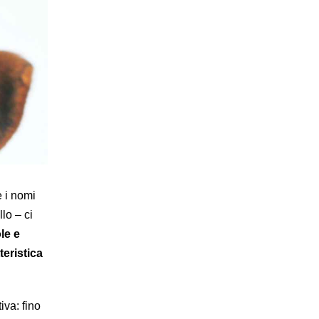
e i nomi
lo – ci
le e
eristica
iva: fino