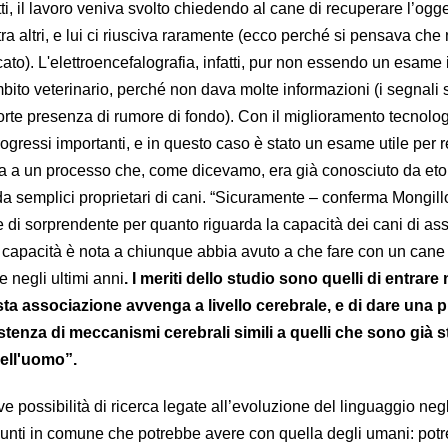
i, il lavoro veniva svolto chiedendo al cane di recuperare l’ogge
a altri, e lui ci riusciva raramente (ecco perché si pensava che
ato). L'elettroencefalografia, infatti, pur non essendo un esame 
bito veterinario, perché non dava molte informazioni (i segnali
orte presenza di rumore di fondo). Con il miglioramento tecnolog
rogressi importanti, e in questo caso è stato un esame utile per re
a a un processo che, come dicevamo, era già conosciuto da etol
a semplici proprietari di cani. “Sicuramente – conferma Mongillo
e di sorprendente per quanto riguarda la capacità dei cani di as
a capacità è nota a chiunque abbia avuto a che fare con un cane
negli ultimi anni
. I meriti dello studio sono quelli di entrare 
ta associazione avvenga a livello cerebrale, e di dare una 
stenza di meccanismi cerebrali simili a quelli che sono già st
nell'uomo”.
 possibilità di ricerca legate all’evoluzione del linguaggio negl
 punti in comune che potrebbe avere con quella degli umani: pot