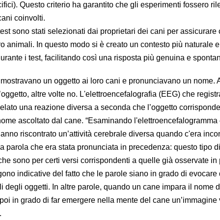
fici). Questo criterio ha garantito che gli esperimenti fossero ril
cani coinvolti.
i test sono stati selezionati dai proprietari dei cani per assicurare
loro animali. In questo modo si è creato un contesto più naturale e
durante i test, facilitando così una risposta più genuina e sponta
ti mostravano un oggetto ai loro cani e pronunciavano un nome. A 
oggetto, altre volte no.
L'elettroencefalografia (EEG) che regist
rivelato una reazione diversa a seconda che l’oggetto corrispond
nome ascoltato dal cane. “Esaminando l'elettroencefalogramma
 hanno riscontrato un’attività cerebrale diversa quando c'era in
 la parola che era stata pronunciata in precedenza: questo tipo di
 che sono per certi versi corrispondenti a quelle già osservate in
gono indicative del fatto che le parole siano in grado di evocare 
 degli oggetti. In altre parole, quando un cane impara il nome d
 poi in grado di far emergere nella mente del cane un’immagine 
.