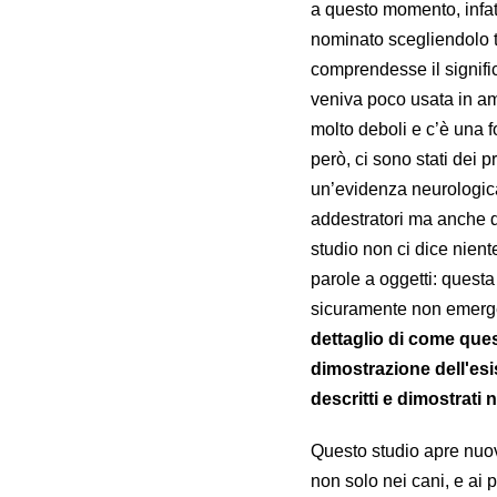
a questo momento, infatt
nominato scegliendolo tr
comprendesse il signific
veniva poco usata in am
molto deboli e c’è una f
però, ci sono stati dei p
un’evidenza neurologic
addestratori ma anche d
studio non ci dice nient
parole a oggetti: quest
sicuramente non emerge 
dettaglio di come ques
dimostrazione dell'esi
descritti e dimostrati 
Questo studio apre nuove
non solo nei cani, e ai