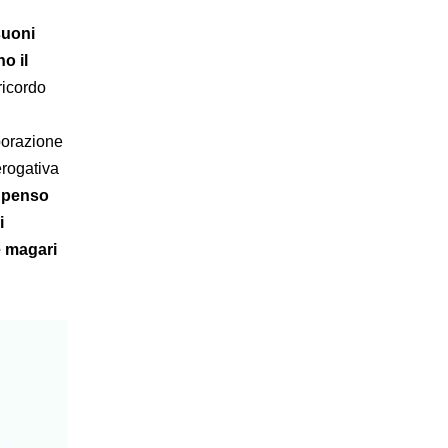
suoni
o il
ricordo
aborazione
erogativa
o
penso
i
e magari