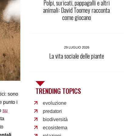
Polpi, suricati, pappagalli e altri
animali: David Toomey racconta
come giocano
29 LUGLIO 2026
La vita sociale delle piante
TRENDING TOPICS
ici: sono
e punto i
evoluzione
to
su
predatori
ta
biodiversità
to
ecosistema
ntali
relazioni