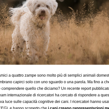
i amici a quattro zampe sono molto più di semplici animali domest
brano capirci solo con uno sguardo o una parola. Ma fino a ch
 comprendere quello che diciamo? Un recente report pubblica
am internazionale di ricercatori ha cercato di rispondere a ques
 luce sulle capacità cognitive dei cani. I ricercatori hanno usa
 (EEG), e hanno scoperto che
i cani creano rappresentazioni me