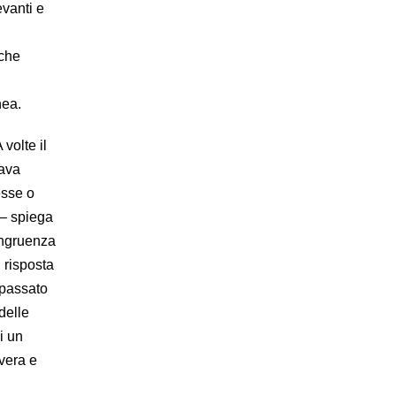
evanti e
 che
nea.
volte il
rava
esse o
 – spiega
congruenza
 risposta
 passato
delle
i un
vera e