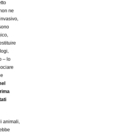
tto
 non ne
invasivo,
 sono
ico,
stituire
ogi,
 – lo
sociare
 e
nel
prima
ati
i animali,
rebbe