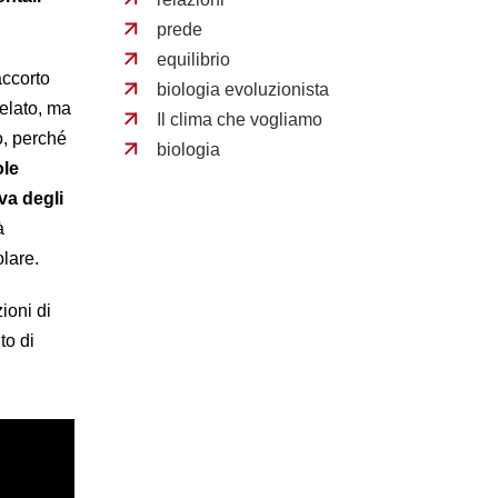
prede
equilibrio
accorto
biologia evoluzionista
relato, ma
Il clima che vogliamo
o, perché
biologia
ole
va degli
à
olare.
ioni di
to di