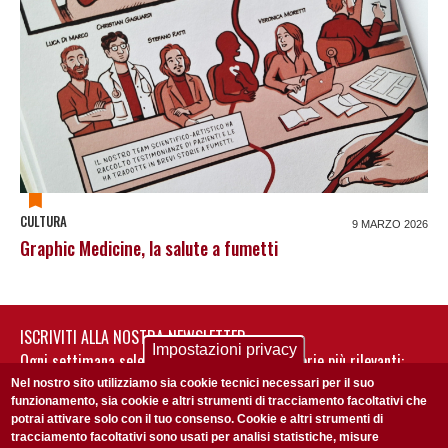
CULTURA
9 MARZO 2026
Graphic Medicine, la salute a fumetti
ISCRIVITI ALLA NOSTRA NEWSLETTER
Impostazioni privacy
Ogni settimana selezioniamo per te nostre storie più rilevanti:
non perderti gli aggiornamenti della nostra newsletter
Nel nostro sito utilizziamo sia cookie tecnici necessari per il suo
funzionamento, sia cookie e altri strumenti di tracciamento facoltativi che
potrai attivare solo con il tuo consenso. Cookie e altri strumenti di
tracciamento facoltativi sono usati per analisi statistiche, misure