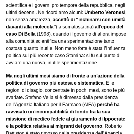
scientifica e i governi pro tempore della repubblica, negli
ultimi decenni. Ne ricordiamo alcuni:
Umberto Veronesi
,
non senza amarezza,
accettò di “inchinarsi con umiltà
davanti alla molecola”
(la somatostatina)
all’epoca del
caso Di Bella
(1998), quando il governo di allora impose
alla comunità scientifica una sperimentazione tanto
costosa quanto inutile. Non meno forte è stata l’influenza
politica sul più recente caso Stamina: si fu sul punto di
avviare una nuova, inutile sperimentazione.
Ma negli ultimi mesi siamo di fronte a un’azione della
politica di governo più estesa e sistematica
. E le
ragioni di disagio, concentrate in pochi mesi, sono le più
svariate. Stefano Vella si è dimesso dalla presidenza
dell’Agenzia Italiana per il Farmaco (AIFA)
perché ha
ravvisato un’incompatibilità di fondo tra la sua
missione di medico fedele al giuramento di Ippocrate
e la politica relativa ai migranti del governo
. Roberto
Battiston è stato rimosso dalla presidenza dell’Agenzia