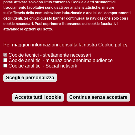
potrai attivare solo con il tuo consenso. Cookie e altri strumenti di
tracciamento facoltativi sono usati per analisi statistiche, misure
sull'efficacia della comunicazione istituzionale e analisi dei comportamenti
degli utenti. Se chiudi questo banner continuerai la navigazione solo con i
cookie necessari. Puoi esprimere il consenso sui cookie facoltativi
attivando le opzioni qui sotto.
Privacy Policy
Accetto la
ISCRIVITI
Per maggiori informazioni consulta la nostra Cookie policy.
Cookie tecnici - strettamente necessari
Redazione
Copyright
Privacy
Area stampa
Cookie analitici - misurazione anonima audience
Cookie analitici - Social network
© 2025 Università di Padova
Tutti i diritti riservati P.I. 00742430283 C.F. 80006480281
Registrazione presso il Tribunale di Padova n. 2097/2012 del 18 giugno
Scegli e personalizza
2012
Accetta tutti i cookie
Continua senza accettare
RADIOBUE.IT
Audio
Player