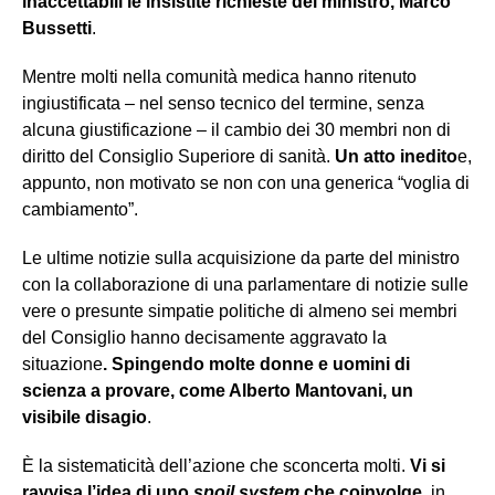
inaccettabili le insistite richieste del ministro, Marco
Bussetti
.
Mentre molti nella comunità medica hanno ritenuto
ingiustificata – nel senso tecnico del termine, senza
alcuna giustificazione – il cambio dei 30 membri non di
diritto del Consiglio Superiore di sanità.
Un atto inedito
e,
appunto, non motivato se non con una generica “voglia di
cambiamento”.
Le ultime notizie sulla acquisizione da parte del ministro
con la collaborazione di una parlamentare di notizie sulle
vere o presunte simpatie politiche di almeno sei membri
del Consiglio hanno decisamente aggravato la
situazione
. Spingendo molte donne e uomini di
scienza a provare, come Alberto Mantovani, un
visibile disagio
.
È la sistematicità dell’azione che sconcerta molti.
Vi si
ravvisa l’idea di uno
spoil system
che coinvolge
, in