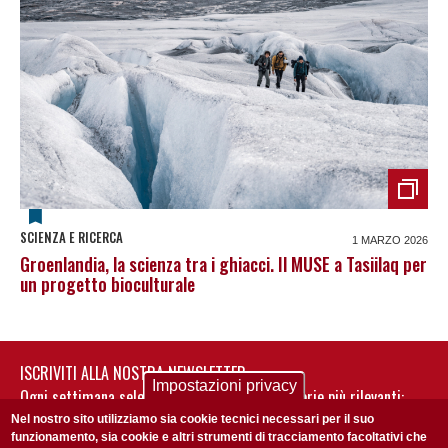
SCIENZA E RICERCA
1 MARZO 2026
Groenlandia, la scienza tra i ghiacci. Il MUSE a Tasiilaq per
un progetto bioculturale
ISCRIVITI ALLA NOSTRA NEWSLETTER
Impostazioni privacy
Ogni settimana selezioniamo per te nostre storie più rilevanti:
non perderti gli aggiornamenti della nostra newsletter
Nel nostro sito utilizziamo sia cookie tecnici necessari per il suo
funzionamento, sia cookie e altri strumenti di tracciamento facoltativi che