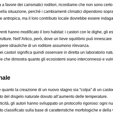
a favore dei carismatici roditori, ricordiamo che non sono certo 
della situazione, perché i cambiamenti climatici dipendono sopra
ne antropica, ma il loro contributo locale dovrebbe essere indag
nti hanno modificato il loro habitat: i castori con le dighe, gli e
trutture. Nell’Artico, però, dove un lieve squilibrio può innescare
e opere idrauliche di un roditore assumono rilevanza.
i castori significa quindi osservare in diretta un laboratorio natu
che dimostra quanto gli ecosistemi siano interconnessi e vulne
nale
e quanto la creazione di un nuovo stagno sia “colpa” di un casto
tto del disgelo naturale dovuto all’aumento delle temperature.
iticità, gli autori hanno sviluppato un protocollo rigoroso: ogni n
to classificato sulla base di caratteristiche morfologiche e della