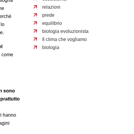
bisogna
relazioni
he
prede
perché
equilibrio
 lo
biologia evoluzionista
e.
Il clima che vogliamo
el
biologia
su come
n sono
prattutto
ri hanno
agini