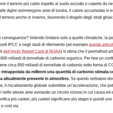
ne il terreno più caldo rispetto al suolo asciutto o coperto da ne
dalle dighe sommergono aree di tundra, il calore accumulato in e
 terreno anche in inverno, favorendo il disgelo degli strati ghiac
 conseguenze? Volendo limitarsi solo a quelle climatiche, la po
porti IPCC e negli studi di riferimento (ad esempio
questo artico
ti
dell’Arctic Report Card di NOAA
) si stima che il permafrost ar
00 miliardi di tonnellate di carbonio organico. Per fare un conf
iene circa 850 miliardi di tonnellate di carbonio sotto forma di C
è intrappolata da millenni una quantità di carbonio stimata 
la attualmente presente in atmosfera
. Se questo serbatoio d
te, il riscaldamento globale subirebbe un’accelerazione, che po
ri nelle stesse aree avviando un circolo vizioso in cui causa ed ef
nifica più castori, più castori significano più stagni e quindi uno
 e così via.