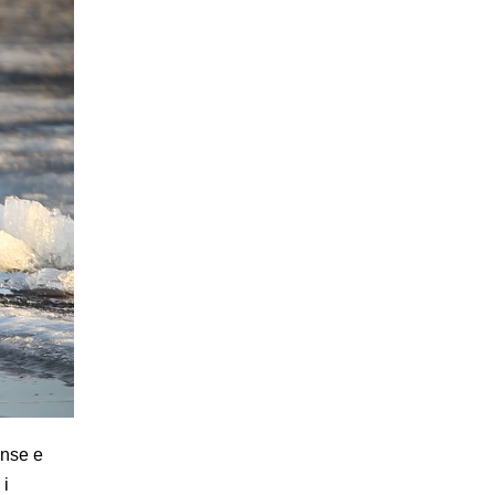
ense e
 i