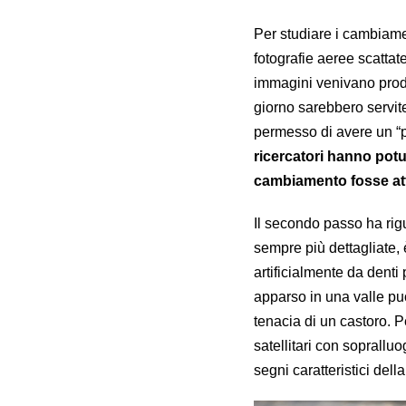
Per studiare i cambiamen
fotografie aeree scatta
immagini venivano prodot
giorno sarebbero servite
permesso di avere un “p
ricercatori hanno potu
cambiamento fosse attri
Il secondo passo ha rigu
sempre più dettagliate, è
artificialmente da dent
apparso in una valle può
tenacia di un castoro. Pe
satellitari con soprallu
segni caratteristici dell