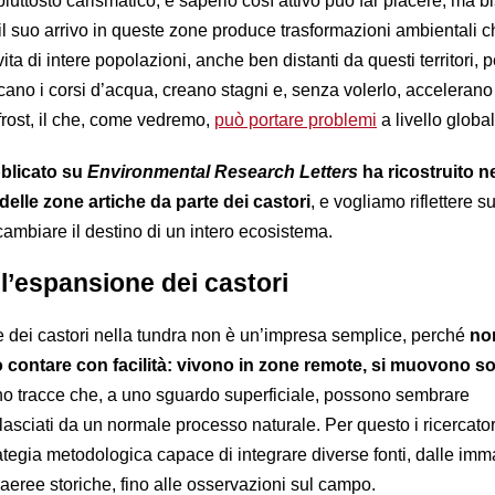
piuttosto carismatico, e saperlo così attivo può far piacere, ma 
l suo arrivo in queste zone produce trasformazioni ambientali c
ita di intere popolazioni, anche ben distanti da questi territori, 
cano i corsi d’acqua, creano stagni e, senza volerlo, accelerano
rost, il che, come vedremo,
può portare problemi
a livello global
blicato su
Environmental Research Letters
ha ricostruito n
delle zone artiche da parte dei castori
, e vogliamo riflettere 
ambiare il destino di un intero ecosistema.
l’espansione dei castori
e dei castori nella tundra non è un’impresa semplice, perché
no
o contare con facilità: vivono in zone remote, si muovono so
no tracce che, a uno sguardo superficiale, possono sembrare
i lasciati da un normale processo naturale. Per questo i ricercato
ategia metodologica capace di integrare diverse fonti, dalle imm
ie aeree storiche, fino alle osservazioni sul campo.