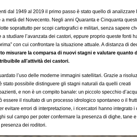
ti dal 1949 al 2019 il primo passo è stato quello di analizzare 
te a metà del Novecento. Negli anni Quaranta e Cinquanta quest
te soprattutto per scopi cartografici e militari, senza sapere c
 a studiare l’avanzata dei castori, eppure proprio queste fonti 
rima” con cui confrontare la situazione attuale. A distanza di d
to misurare la comparsa di nuovi stagni e valutare quanto d
buibile all’attività dei castori.
ardato l’uso delle moderne immagini satellitari. Grazie a risolu
 stato possibile distinguere gli stagni naturali da quelli creati
i pazienti, e non è un compito banale: un piccolo specchio d’acq
 essere il risultato di un processo idrologico spontaneo o il frutt
r evitare errori di interpretazione, i ricercatori hanno integrato i 
oghi sul campo per poter confermare la presenza di dighe, tane e 
a presenza dei roditori.