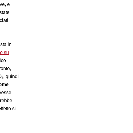
ve, e
state
ciati
sta in
lo su
tico
ronto,
O₂, quindi
come
ovesse
trebbe
fetto si