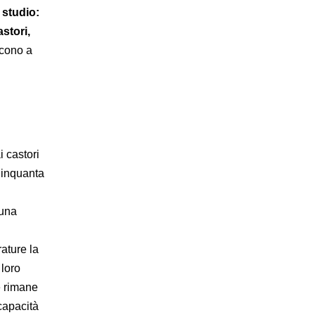
o studio:
astori,
scono a
i castori
Cinquanta
 una
ature la
 loro
e rimane
capacità