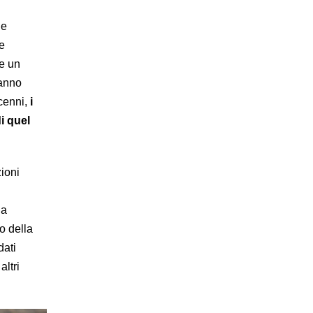
le
e
he un
hanno
ecenni,
i
i quel
zioni
ua
o della
dati
altri