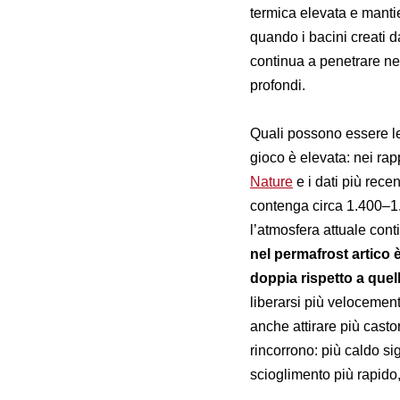
termica elevata e mantie
quando i bacini creati 
continua a penetrare nel
profondi.
Quali possono essere le
gioco è elevata: nei rap
Nature
e i dati più recen
contenga circa 1.400–1.6
l’atmosfera attuale cont
nel permafrost artico 
doppia rispetto a quel
liberarsi più velocemen
anche attirare più casto
rincorrono: più caldo sig
scioglimento più rapido,