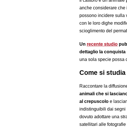
Il castoro è un animale 
anche considerare che i
possono incidere sulla v
con le loro dighe modifi
scioglimento del permaf
Un
recente studio
pub
dettaglio la conquista 
una sola specie possa c
Come si studia 
Raccontare la diffusion
animali che si lascian
al crepuscolo
e lascia
indistinguibili dai segn
dovuto adottare una str
satellitari alle fotograf