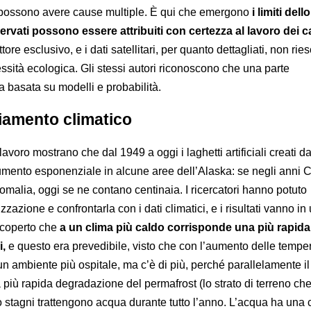
 possono avere cause multiple. È qui che emergono
i limiti dell
servati possono essere attribuiti con certezza al lavoro dei c
re esclusivo, e i dati satellitari, per quanto dettagliati, non rie
essità ecologica. Gli stessi autori riconoscono che una parte
ta basata su modelli e probabilità.
iamento climatico
 lavoro mostrano che dal 1949 a oggi i laghetti artificiali creati da
mento esponenziale in alcune aree dell’Alaska: se negli anni 
omalia, oggi se ne contano centinaia. I ricercatori hanno potuto
zzazione e confrontarla con i dati climatici, e i risultati vanno in
 scoperto che
a un clima più caldo corrisponde una più rapida
i,
e questo era prevedibile, visto che con l’aumento delle temper
un ambiente più ospitale, ma c’è di più, perché parallelamente il
più rapida degradazione del permafrost (lo strato di terreno ch
o stagni trattengono acqua durante tutto l’anno. L’acqua ha una 