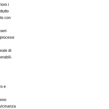
loro i
ttutto
ato con
sseri
 processi
rale di
rabili.
ro e
uovo
 vicinanza