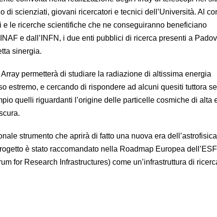
 di scienziati, giovani ricercatori e tecnici dell’Università. Al c
i e le ricerche scientifiche che ne conseguiranno beneficiano
l’INAF e dall’INFN, i due enti pubblici di ricerca presenti a Pado
etta sinergia.
Array permetterà di studiare la radiazione di altissima energia
so estremo, e cercando di rispondere ad alcuni quesiti tuttora s
io quelli riguardanti l’origine delle particelle cosmiche di alta e
scura.
ale strumento che aprirà di fatto una nuova era dell’astrofisica
l progetto è stato raccomandato nella Roadmap Europea dell’ES
m for Research Infrastructures) come un’infrastruttura di ricerc