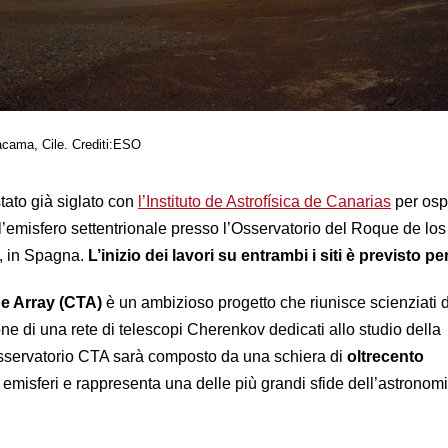
Atacama, Cile. Crediti:ESO
ato già siglato con
l’Instituto de Astrofísica de Canarias
per ospi
emisfero settentrionale presso l’Osservatorio del Roque de los
 in Spagna.
L’inizio dei lavori su entrambi i siti è previsto per
e Array (CTA)
è un ambizioso progetto che riunisce scienziati di 
e di una rete di telescopi Cherenkov dedicati allo studio della
servatorio CTA sarà composto da una schiera di
oltre
cento
e emisferi e rappresenta una delle più grandi sfide dell’astronom