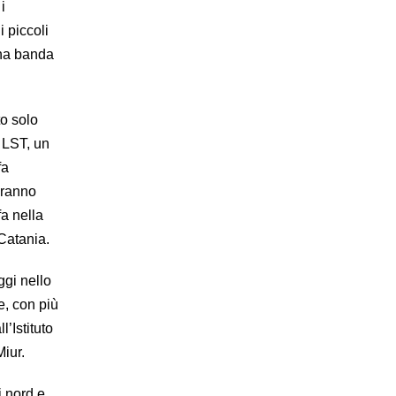
i
 piccoli
una banda
to solo
i LST, un
fa
aranno
fa nella
 Catania.
ggi nello
e, con più
l’Istituto
Miur.
i nord e