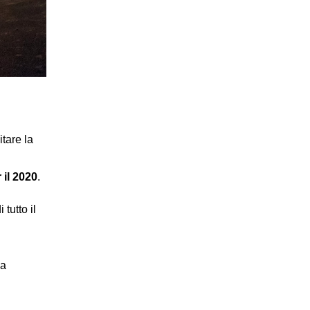
tare la
 il 2020
.
tutto il
ia