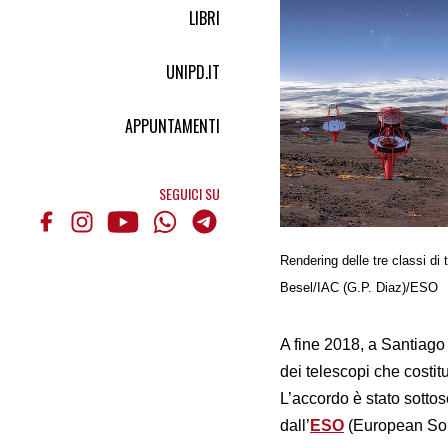
LIBRI
UNIPD.IT
APPUNTAMENTI
SEGUICI SU
Rendering delle tre classi di
Besel/IAC (G.P. Diaz)/ESO
A fine 2018, a Santiago
dei telescopi che costi
L’accordo è stato sottos
dall’
ESO
(European So