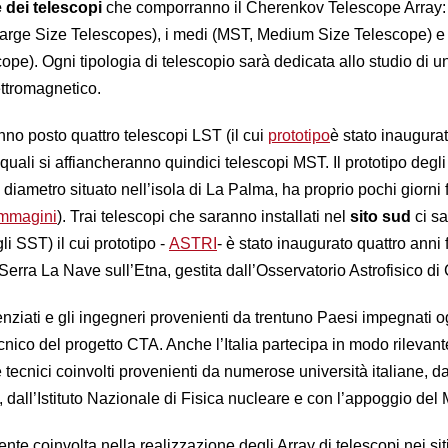
e dei telescopi
che comporranno il Cherenkov Telescope Array: 
Large Size Telescopes), i medi (MST, Medium Size Telescope) e i
ope). Ogni tipologia di telescopio sarà dedicata allo studio di 
ettromagnetico.
no posto quattro telescopi LST (il cui
prototipo
è stato inaugura
 quali si affiancheranno quindici telescopi MST. Il prototipo degl
i diametro situato nell’isola di La Palma, ha proprio pochi giorni 
immagini
). Trai telescopi che saranno installati nel
sito sud
ci s
gli SST) il cui prototipo -
ASTRI
- è stato inaugurato quattro anni 
Serra La Nave sull’Etna, gestita dall’Osservatorio Astrofisico di
enziati e gli ingegneri provenienti da trentuno Paesi impegnati o
ecnico del progetto CTA. Anche l’Italia partecipa in modo rilevant
 tecnici coinvolti provenienti da numerose università italiane, dal
, dall’Istituto Nazionale di Fisica nucleare e con l’appoggio del 
e coinvolta nella realizzazione degli Array di telescopi nei sit