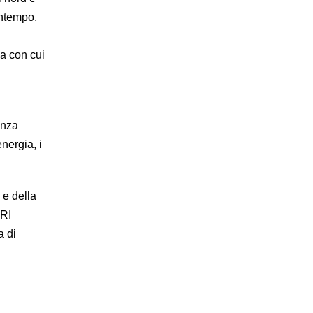
ontempo,
va con cui
enza
nergia, i
 e della
FRI
a di