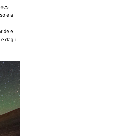
zones
Eso e a
aride e
 e dagli