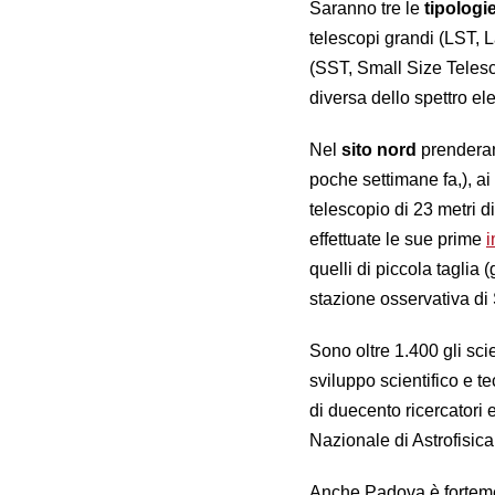
Saranno tre le
tipologi
telescopi grandi (LST, 
(SST, Small Size Telesc
diversa dello spettro el
Nel
sito nord
prenderan
poche settimane fa,), ai
telescopio di 23 metri d
effettuate le sue prime
quelli di piccola taglia (
stazione osservativa di 
Sono oltre 1.400 gli sci
sviluppo scientifico e t
di duecento ricercatori e
Nazionale di Astrofisica
Anche Padova è fortement