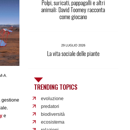
Polpi, suricati, pappagalli e altri
animali: David Toomey racconta
come giocano
29 LUGLIO 2026
La vita sociale delle piante
/M-A.
TRENDING TOPICS
evoluzione
la gestione
predatori
ale.
biodiversità
y
e
ecosistema
relazioni