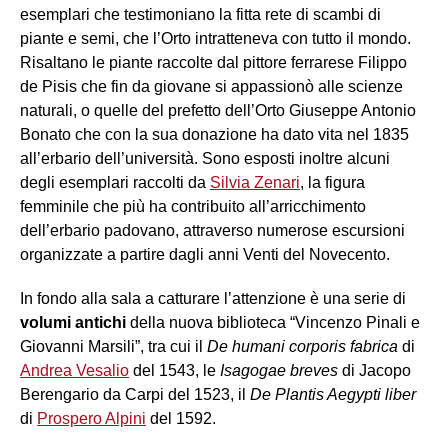
esemplari che testimoniano la fitta rete di scambi di
piante e semi, che l’Orto intratteneva con tutto il mondo.
Risaltano le piante raccolte dal pittore ferrarese Filippo
de Pisis che fin da giovane si appassionò alle scienze
naturali, o quelle del prefetto dell’Orto Giuseppe Antonio
Bonato che con la sua donazione ha dato vita nel 1835
all’erbario dell’università. Sono esposti inoltre alcuni
degli esemplari raccolti da
Silvia Zenari
, la figura
femminile che più ha contribuito all’arricchimento
dell’erbario padovano, attraverso numerose escursioni
organizzate a partire dagli anni Venti del Novecento.
In fondo alla sala a catturare l’attenzione è una serie di
volumi antichi
della nuova biblioteca “Vincenzo Pinali e
Giovanni Marsili”, tra cui il
De humani corporis fabrica
di
Andrea Vesalio
del 1543, le
Isagogae breves
di Jacopo
Berengario da Carpi del 1523, il
De Plantis Aegypti liber
di
Prospero Alpini
del 1592.