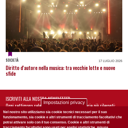
SOCIETÀ
17 LUGLIO 2026
Diritto d'autore nella musica: tra vecchie lotte e nuove
sfide
ISCRIVITI ALLA NOSTRA NEWSLETTER
Impostazioni privacy
Ogni settimana selezioniamo per te nostre storie più rilevanti:
non perderti gli aggiornamenti della nostra newsletter
Nel nostro sito utilizziamo sia cookie tecnici necessari per il suo
funzionamento, sia cookie e altri strumenti di tracciamento facoltativi che
potrai attivare solo con il tuo consenso. Cookie e altri strumenti di
tracciamento facoltativi sono usati per analisi statistiche, misure