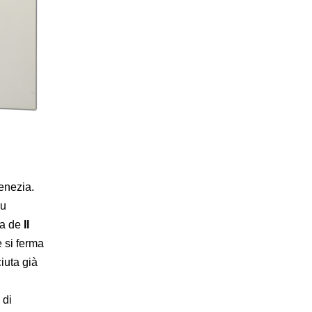
enezia.
su
ta de
Il
e si ferma
ciuta già
 di