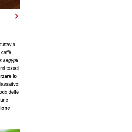
 tuttavia
 caffè
s aegypti
mi tostati
rzare lo
lassativo;
iodo delle
 uno
zione