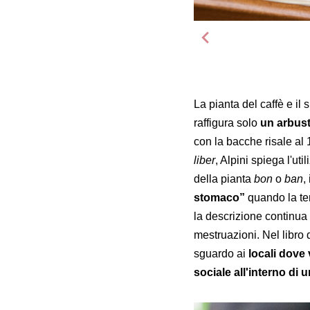
La pianta del caffè e il 
raffigura solo
un arbus
con la bacche risale al
liber
, Alpini spiega l'ut
della pianta
bon
o
ban
,
stomaco”
quando la te
la descrizione continua
mestruazioni. Nel libro
sguardo ai
locali dove 
sociale all'interno di u