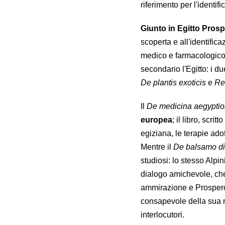
riferimento per l'identif
Giunto in Egitto
Prospe
scoperta e all'identifica
medico e farmacologico.
secondario l'Egitto: i du
De plantis exoticis
e
Re
Il
De medicina aegypti
europea
; il libro, scr
egiziana, le terapie adot
Mentre il
De balsamo d
studiosi: lo stesso Alp
dialogo amichevole, che 
ammirazione e Prospero d
consapevole della sua m
interlocutori.