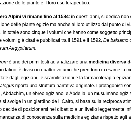
icazione delle piante e il loro uso terapeutico.
ro Alpini vi rimane fino al 1584
: in questi anni, si dedica non 
zione delle piante egizie ma anche al loro utilizzo dal punto di vi
 In totale sono cinque i volumi che hanno come soggetto princi
e volumi già citati e pubblicati tra il 1591 e il 1592,
De balsamo 
rum Aegyptiarum
.
orum
è uno dei primi testi ad analizzare una
medicina diversa d
itto in latino, è diviso in quattro volumi che prendono in esame la 
tate dagli egiziani, le scarnificazioni e la farmacoterapia egizia
ialogus
riporta una struttura narrativa originale. I protagonisti so
ini, Abdachim, un ebreo egiziano, e Abdella, un musulmano egizia
si svolge in un giardino de Il Cairo, si basa sulla reciproca sti
ecide di posizionarsi nel dibattito a un livello leggermente inf
ancanza di conoscenza sulla medicina egiziana rispetto agli al