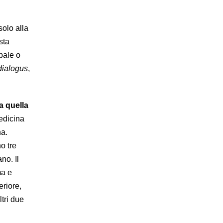
solo alla
sta
pale o
dialogus
,
a quella
medicina
na.
no tre
no. Il
ma e
eriore,
tri due