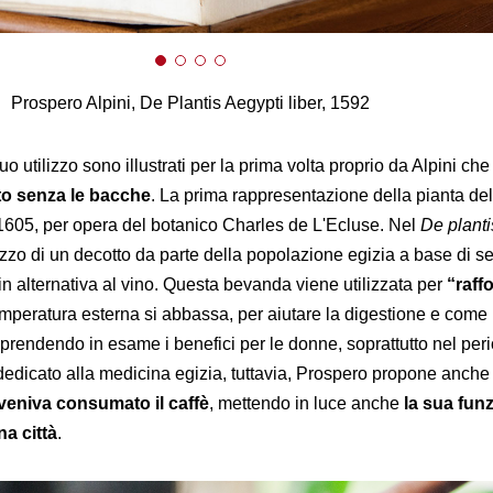
Prospero Alpini, De Plantis Aegypti liber, 1592
suo utilizzo sono illustrati per la prima volta proprio da Alpini che
to senza le bacche
. La prima rappresentazione della pianta del
 1605, per opera del botanico Charles de L'Ecluse. Nel
De planti
ilizzo di un decotto da parte della popolazione egizia a base di se
 in alternativa al vino. Questa bevanda viene utilizzata per
“raffo
mperatura esterna si abbassa, per aiutare la digestione e come 
 prendendo in esame i benefici per le donne, soprattutto nel per
 dedicato alla medicina egizia, tuttavia, Prospero propone anche
veniva consumato il caffè
, mettendo in luce anche
la sua fun
na città
.