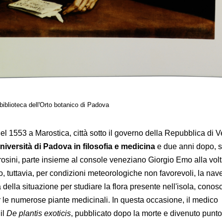
 biblioteca dell'Orto botanico di Padova
l 1553 a Marostica, città sotto il governo della Repubblica di V
università di Padova in filosofia e medicina
e due anni dopo, 
rosini, parte insieme al console veneziano Giorgio Emo alla vol
io, tuttavia, per condizioni meteorologiche non favorevoli, la nav
a della situazione per studiare la flora presente nell'isola, conos
 le numerose piante medicinali. In questa occasione, il medico
il
De plantis exoticis
, pubblicato dopo la morte e divenuto punto