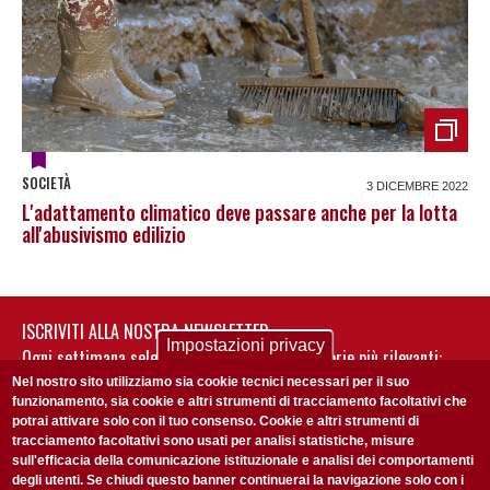
SOCIETÀ
3 DICEMBRE 2022
L'adattamento climatico deve passare anche per la lotta
all'abusivismo edilizio
ISCRIVITI ALLA NOSTRA NEWSLETTER
Impostazioni privacy
Ogni settimana selezioniamo per te nostre storie più rilevanti:
non perderti gli aggiornamenti della nostra newsletter
Nel nostro sito utilizziamo sia cookie tecnici necessari per il suo
funzionamento, sia cookie e altri strumenti di tracciamento facoltativi che
potrai attivare solo con il tuo consenso. Cookie e altri strumenti di
tracciamento facoltativi sono usati per analisi statistiche, misure
sull'efficacia della comunicazione istituzionale e analisi dei comportamenti
degli utenti. Se chiudi questo banner continuerai la navigazione solo con i