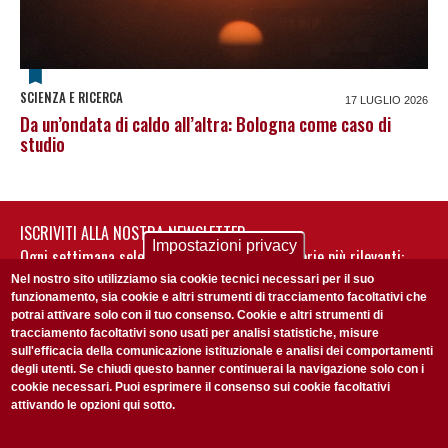
SCIENZA E RICERCA
17 LUGLIO 2026
Da un’ondata di caldo all’altra: Bologna come caso di
studio
ISCRIVITI ALLA NOSTRA NEWSLETTER
Impostazioni privacy
Ogni settimana selezioniamo per te nostre storie più rilevanti:
non perderti gli aggiornamenti della nostra newsletter
Nel nostro sito utilizziamo sia cookie tecnici necessari per il suo
funzionamento, sia cookie e altri strumenti di tracciamento facoltativi che
potrai attivare solo con il tuo consenso. Cookie e altri strumenti di
tracciamento facoltativi sono usati per analisi statistiche, misure
sull'efficacia della comunicazione istituzionale e analisi dei comportamenti
degli utenti. Se chiudi questo banner continuerai la navigazione solo con i
cookie necessari. Puoi esprimere il consenso sui cookie facoltativi
attivando le opzioni qui sotto.
Privacy Policy
Accetto la
ISCRIVITI