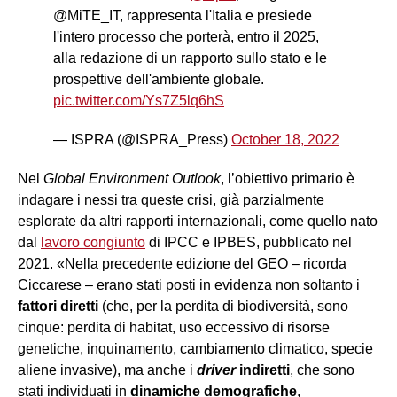
@MiTE_IT, rappresenta l'Italia e presiede
l'intero processo che porterà, entro il 2025,
alla redazione di un rapporto sullo stato e le
prospettive dell'ambiente globale.
pic.twitter.com/Ys7Z5lq6hS
— ISPRA (@ISPRA_Press)
October 18, 2022
Nel
Global Environment Outlook
, l’obiettivo primario è
indagare i nessi tra queste crisi, già parzialmente
esplorate da altri rapporti internazionali, come quello nato
dal
lavoro congiunto
di IPCC e IPBES, pubblicato nel
2021. «Nella precedente edizione del GEO – ricorda
Ciccarese – erano stati posti in evidenza non soltanto i
fattori diretti
(che, per la perdita di biodiversità, sono
cinque: perdita di habitat, uso eccessivo di risorse
genetiche, inquinamento, cambiamento climatico, specie
aliene invasive), ma anche i
driver
indiretti
, che sono
stati individuati in
dinamiche demografiche
,