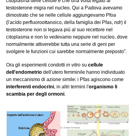
citoplasma delle cellule e che una volta legato al
testosterone migra nel nucleo. Qui a Padova avevamo
dimostrato che se
nelle cellule
aggiungevamo Pfoa
(l'acido perfluoroottanoico, della famiglia dei Pfas,
ndr
) il
testosterone non si legava più al suo recettore nel
citoplasma e non lo vedevamo neppure nel nucleo, dove
normalmente attiverebbe tutta una serie di geni per
svolgere le funzioni cui sarebbe normalmente preposto”.
Ora gli esperimenti condotti
in vitro
su
cellule
dell'endometrio
dell'utero femminile hanno individuato
un meccanismo di azione simile:
i Pfas agiscono come
interferenti endocrini
, in altri termini
l
'
organismo
li
scambia per degli ormoni
.