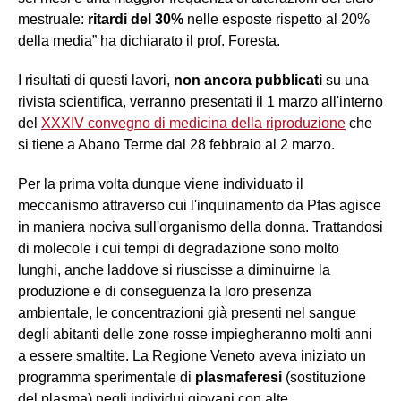
mestruale:
ritardi del 30%
nelle esposte rispetto al 20%
della media” ha dichiarato il prof. Foresta.
I risultati di questi lavori,
non ancora pubblicati
su
una
rivist
a
scientific
a
, verranno presentati il 1 marzo all'interno
del
XXXIV convegno di medicina della riproduzione
che
si tiene a Abano Terme dal 28 febbraio al 2 marzo.
Per la prima volta dunque viene individuato il
meccanismo attraverso cui l'inquinamento da Pfas agisce
in maniera nociva
sul
l'
organismo de
l
la donna. Trattandosi
di molecole i cui tempi di degradazione sono molto
lunghi, anche laddove si riuscisse a diminuirne la
produzione e di conseguenza la loro presenza
ambientale, le concentrazioni già presenti nel sangue
degli abitanti delle zone rosse impiegheranno molti anni
a essere smaltite. La Regione Veneto aveva iniziato un
programma sperimentale di
plasmaferesi
(sostituzione
del plasma) negli individui giovani con alte