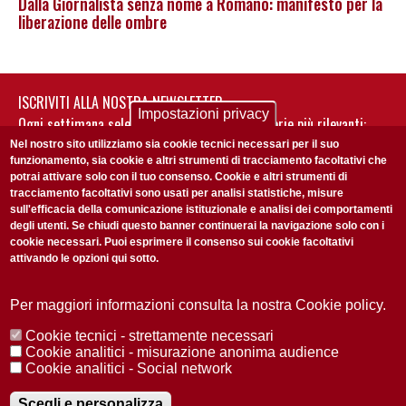
Dalla Giornalista senza nome a Romano: manifesto per la
liberazione delle ombre
ISCRIVITI ALLA NOSTRA NEWSLETTER
Impostazioni privacy
Ogni settimana selezioniamo per te nostre storie più rilevanti:
non perderti gli aggiornamenti della nostra newsletter
Nel nostro sito utilizziamo sia cookie tecnici necessari per il suo
funzionamento, sia cookie e altri strumenti di tracciamento facoltativi che
potrai attivare solo con il tuo consenso. Cookie e altri strumenti di
tracciamento facoltativi sono usati per analisi statistiche, misure
sull'efficacia della comunicazione istituzionale e analisi dei comportamenti
degli utenti. Se chiudi questo banner continuerai la navigazione solo con i
cookie necessari. Puoi esprimere il consenso sui cookie facoltativi
attivando le opzioni qui sotto.
Privacy Policy
Accetto la
ISCRIVITI
Per maggiori informazioni consulta la nostra Cookie policy.
Cookie tecnici - strettamente necessari
Redazione
Copyright
Privacy
Area stampa
Cookie analitici - misurazione anonima audience
Cookie analitici - Social network
© 2025 Università di Padova
Tutti i diritti riservati P.I. 00742430283 C.F. 80006480281
Registrazione presso il Tribunale di Padova n. 2097/2012 del 18 giugno
Scegli e personalizza