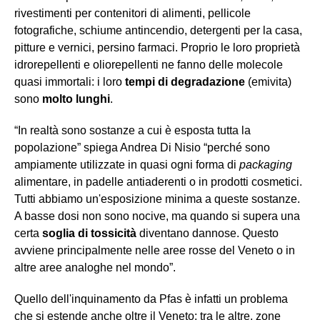
rivestimenti per contenitori di alimenti, pellicole
fotografiche, schiume antincendio, detergenti per la casa,
pitture e vernici, persino farmaci. Proprio le loro proprietà
idrorepellenti e oliorepellenti ne fanno delle molecole
quasi immortali: i loro
tempi di degradazione
(emivita)
sono
molto lunghi
.
“
In realtà sono sostanze a cui è esposta tutta la
popolazione” spiega Andrea Di Nisio “perché sono
ampiamente utilizzate in quasi ogni forma di
packaging
alimentare, in padelle antiaderenti o in prodotti cosmetici.
Tutti abbiamo un'esposizione minima a queste sostanze.
A basse dosi non sono
nocive
, ma quando si supera una
certa
soglia di tossicità
diventano dannose. Questo
avviene principalmente nelle aree rosse del Veneto o in
altre aree analoghe nel mondo”.
Quello dell'inquinamento da Pfas è infatti un problema
che si estende anche oltre
il Veneto; tra le altre, zone