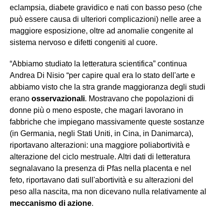
eclampsia, diabete gravidico e nati con basso peso
(che
può essere causa di ulteriori complicazioni)
nelle aree a
maggiore esposizione, oltre ad anomalie congenite al
sistema nervoso e difetti congeniti al cuore.
“
Abbiamo studiato la letteratura
scientifica
”
continua
Andrea Di Nisio
“per capire qual era lo stato dell'arte e
abbiamo visto che la stra grande maggioranza degli studi
erano
osservazionali
.
M
ostravano che popolazioni di
donne
più o meno esposte, che magari lavorano in
fabbriche che impiegano massivamente queste sostanze
(in Germania, negli Stati Uniti, in Cina, in Danimarca),
riportavano alterazioni: una maggiore poliabortività
e
alterazione del ciclo mestruale.
A
ltri dati di letteratura
segnalavano
la presenza di Pfas nella placenta e
n
el
feto, riportavano dati sull'abortività e su alterazioni del
peso alla nascita, ma non dicevano nulla relativamente al
meccanismo di azione
.