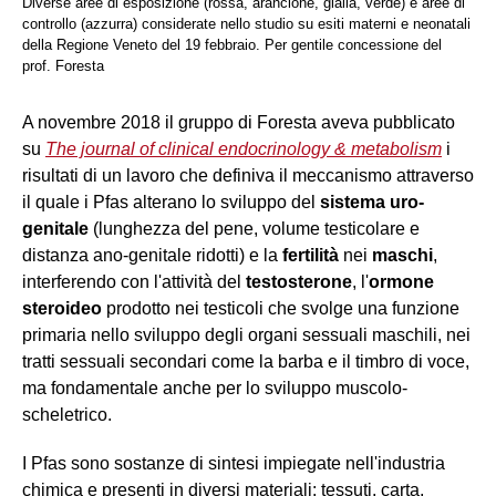
Diverse aree di esposizione (rossa, arancione, gialla, verde) e aree di
controllo (azzurra) considerate nello studio su esiti materni e neonatali
della Regione Veneto del 19 febbraio. Per gentile concessione del
prof. Foresta
A novembre 2018 il gruppo di Foresta aveva pubblicato
su
The journal of clinical endocrinology & metabolism
i
risultati di un lavoro che definiva il meccanismo attraverso
il quale i Pfas alterano lo sviluppo del
sistema uro-
genitale
(lunghezza del pene, volume testicolare e
distanza ano-genitale ridotti)
e la
fertilità
nei
maschi
,
interferendo con l'attività del
testosterone
,
l'
ormone
steroideo
prodotto nei testicoli che svolge una funzione
primaria nello sviluppo degli organi sessuali maschili, nei
tratti sessuali secondari come la barba e il timbro di voce,
ma fondamentale anche
per
lo sviluppo muscolo-
scheletrico.
I Pfas sono sostanze di sintesi impiegate nell'industria
chimica e presenti in diversi materiali: tessuti, carta,