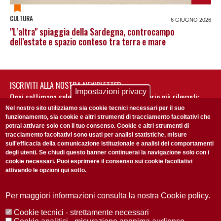
CULTURA
6 GIUGNO 2026
"L'altra" spiaggia della Sardegna, controcampo
dell’estate e spazio conteso tra terra e mare
ISCRIVITI ALLA NOSTRA NEWSLETTER
Impostazioni privacy
Ogni settimana selezioniamo per te nostre storie più rilevanti:
non perderti gli aggiornamenti della nostra newsletter
Nel nostro sito utilizziamo sia cookie tecnici necessari per il suo
funzionamento, sia cookie e altri strumenti di tracciamento facoltativi che
potrai attivare solo con il tuo consenso. Cookie e altri strumenti di
tracciamento facoltativi sono usati per analisi statistiche, misure
sull'efficacia della comunicazione istituzionale e analisi dei comportamenti
degli utenti. Se chiudi questo banner continuerai la navigazione solo con i
cookie necessari. Puoi esprimere il consenso sui cookie facoltativi
attivando le opzioni qui sotto.
Privacy Policy
Accetto la
ISCRIVITI
Per maggiori informazioni consulta la nostra Cookie policy.
Cookie tecnici - strettamente necessari
Redazione
Copyright
Privacy
Area stampa