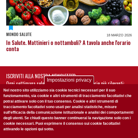
MONDO SALUTE
18 MARZO 2026
In Salute. Mattinieri o nottambuli? A tavola anche l'orario
conta
ISCRIVITI ALLA NOSTRA NEWSLETTER
Impostazioni privacy
Ogni settimana selezioniamo per te nostre storie più rilevanti:
non perderti gli aggiornamenti della nostra newsletter
Nel nostro sito utilizziamo sia cookie tecnici necessari per il suo
funzionamento, sia cookie e altri strumenti di tracciamento facoltativi che
potrai attivare solo con il tuo consenso. Cookie e altri strumenti di
tracciamento facoltativi sono usati per analisi statistiche, misure
sull'efficacia della comunicazione istituzionale e analisi dei comportamenti
degli utenti. Se chiudi questo banner continuerai la navigazione solo con i
cookie necessari. Puoi esprimere il consenso sui cookie facoltativi
attivando le opzioni qui sotto.
Privacy Policy
Accetto la