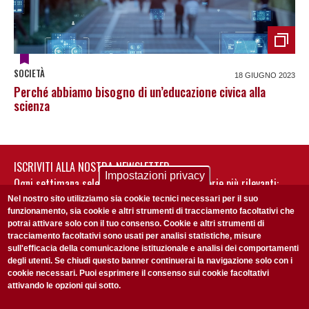
SOCIETÀ
18 GIUGNO 2023
Perché abbiamo bisogno di un’educazione civica alla
scienza
ISCRIVITI ALLA NOSTRA NEWSLETTER
Impostazioni privacy
Ogni settimana selezioniamo per te nostre storie più rilevanti:
non perderti gli aggiornamenti della nostra newsletter
Nel nostro sito utilizziamo sia cookie tecnici necessari per il suo
funzionamento, sia cookie e altri strumenti di tracciamento facoltativi che
potrai attivare solo con il tuo consenso. Cookie e altri strumenti di
tracciamento facoltativi sono usati per analisi statistiche, misure
sull'efficacia della comunicazione istituzionale e analisi dei comportamenti
degli utenti. Se chiudi questo banner continuerai la navigazione solo con i
cookie necessari. Puoi esprimere il consenso sui cookie facoltativi
attivando le opzioni qui sotto.
Privacy Policy
Accetto la
ISCRIVITI