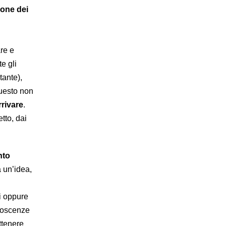
ione dei
re e
te gli
tante),
questo non
rrivare
.
tto, dai
nto
a un’idea,
ci oppure
noscenze
ttenere