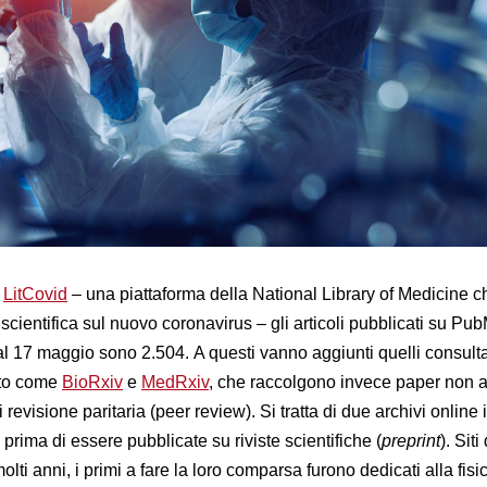
a
LitCovid
– una piattaforma della National Library of Medicine c
 scientifica sul nuovo coronavirus – gli articoli pubblicati su Pu
al 17 maggio sono 2.504. A questi vanno aggiunti quelli consulta
rto come
BioRxiv
e
MedRxiv
, che raccolgono invece paper non 
 revisione paritaria (peer review). Si tratta di due archivi online 
 prima di essere pubblicate su riviste scientifiche (
preprint
). Sit
lti anni, i primi a fare la loro comparsa furono dedicati alla fisic