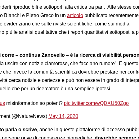
nderli riproducibili e sottoporli alla critica tra pari. Alle stesse c
o Bianchi e Pietro Greco in un
articolo
pubblicato recentemente
e evidenziano che sulle riviste scientifiche, come sui media
no più le analisi qualitative che i report quantitativi sottoposti a 
i corre – continua Zanovello – è la ricerca di visibilità perso
glia uscire con notizie clamorose, che facciano rumore”. E quest
e che invece la comunità scientifica dovrebbe prestare nei confr
tività cerca notizie e certezze e può non essere in grado di interp
uello che per un ricercatore è una semplice ipotesi.
rus
misinformation so potent?
pic.twitter.com/wQDXU50Zgo
ment (@NatureNews)
May 14, 2020
o parla o scrive
, anche in queste piattaforme di accesso pubbl
 persone prive di conoscenze biomediche,
dovrebbe sempre p