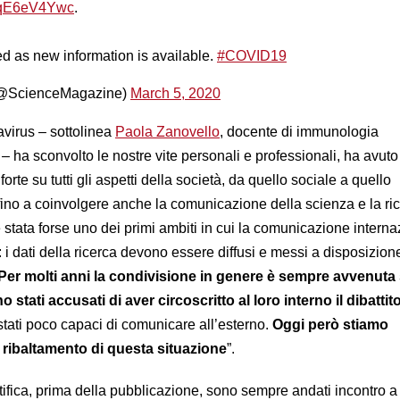
o/eqE6eV4Ywc
.
d as new information is available.
#COVID19
(@ScienceMagazine)
March 5, 2020
virus – sottolinea
Paola Zanovello
, docente di immunologia
 – ha sconvolto le nostre vite personali e professionali, ha avuto
orte su tutti gli aspetti della società, da quello sociale a quello
fino a coinvolgere anche la comunicazione della scienza e la ri
è stata forse uno dei primi ambiti in cui la comunicazione intern
i dati della ricerca devono essere diffusi e messi a disposizione
Per molti anni la condivisione in genere è sempre avvenuta 
o stati accusati di aver circoscritto al loro interno il dibattit
stati poco capaci di comunicare all’esterno.
Oggi però stiamo
 ribaltamento di questa situazione
”.
entifica, prima della pubblicazione, sono sempre andati incontro a