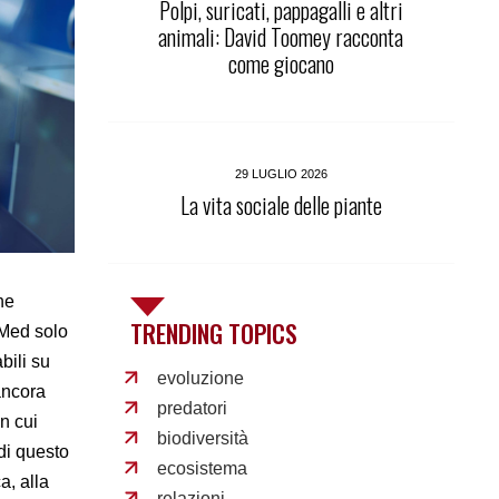
Polpi, suricati, pappagalli e altri
animali: David Toomey racconta
come giocano
29 LUGLIO 2026
La vita sociale delle piante
he
TRENDING TOPICS
bMed solo
bili su
evoluzione
ancora
predatori
in cui
biodiversità
i di questo
ecosistema
a, alla
relazioni