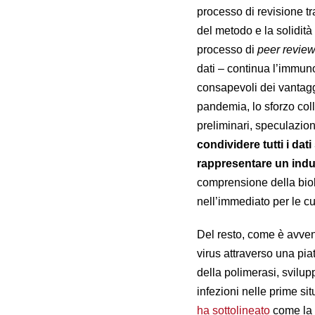
processo di revisione t
del metodo e la solidità 
processo di
peer revie
dati – continua l’immuno
consapevoli dei vantagg
pandemia, lo sforzo coll
preliminari, speculazion
condividere tutti i da
rappresentare un indu
comprensione della biolo
nell’immediato per le cu
Del resto, come è avven
virus attraverso una pia
della polimerasi, svilu
infezioni nelle prime s
ha sottolineato
come la r