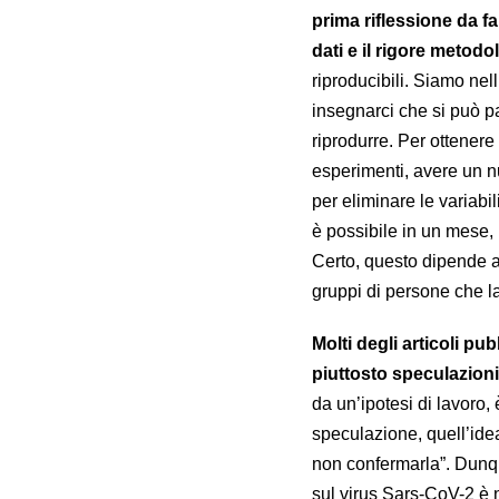
prima riflessione da far
dati e il rigore metodo
riproducibili. Siamo nel
insegnarci che si può p
riprodurre. Per ottenere r
esperimenti, avere un n
per eliminare le variabil
è possibile in un mese,
Certo, questo dipende an
gruppi di persone che l
Molti degli articoli p
piuttosto speculazioni
da un’ipotesi di lavoro,
speculazione, quell’idea 
non confermarla”. Dunq
sul virus Sars-CoV-2 è 