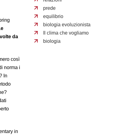
prede
equilibrio
pring
biologia evoluzionista
Le
Il clima che vogliamo
volte da
biologia
umero così
di norma i
? In
etodo
che?
ati
perto
ntary in