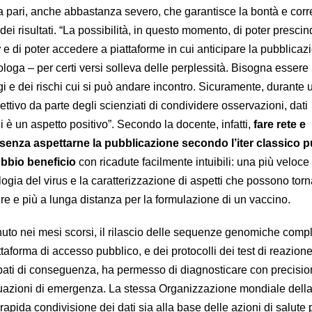
ra pari, anche abbastanza severo, che garantisce la bontà e corr
dei risultati. “La possibilità, in questo momento, di poter presci
w
e di poter accedere a piattaforme in cui anticipare la pubblicaz
loga – per certi versi solleva delle perplessità. Bisogna essere
i e dei rischi cui si può andare incontro. Sicuramente, durante 
ettivo da parte degli scienziati di condividere osservazioni, dati
i è un aspetto positivo”. Secondo la docente, infatti,
fare rete e
ti senza aspettarne la pubblicazione secondo l’iter classico 
bbio beneficio
con ricadute facilmente intuibili: una più veloce
gia del virus e la caratterizzazione di aspetti che possono torna
re e più a lunga distanza per la formulazione di un vaccino.
uto nei mesi scorsi, il rilascio delle sequenze genomiche compl
ttaforma di accesso pubblico, e dei protocolli dei test di reazion
ppati di conseguenza, ha permesso di diagnosticare con precisio
ituazioni di emergenza. La stessa Organizzazione mondiale dell
apida condivisione dei dati sia alla base delle azioni di salute 