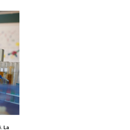
i.
La