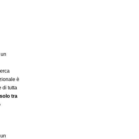
 un
cerca
azionale è
 di tutta
solo tra
o
 un