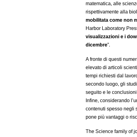
matematica, alle scienze
rispettivamente alla bio
mobilitata come non 
Harbor Laboratory Press
visualizzazioni e i do
dicembre
”.
A fronte di questi nume
elevato di articoli scie
tempi richiesti dal lavoro
secondo luogo, gli stud
seguito e le conclusioni
Infine, considerando l’u
contenuti spesso negli 
pone più vantaggi o ris
The Science family of jo