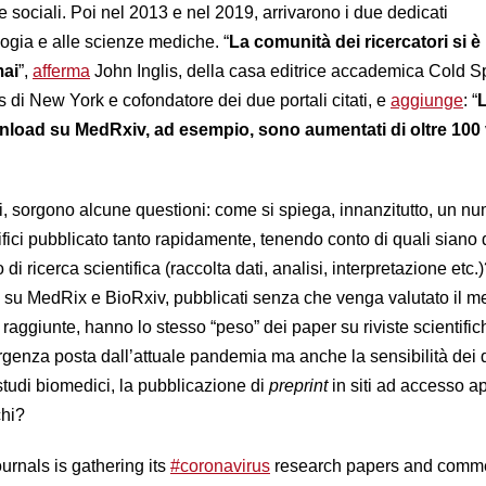
 sociali. Poi nel 2013 e nel 2019, arrivarono i due dedicati
logia e alle scienze mediche. “
La comunità dei ricercatori si è
mai
”,
afferma
John Inglis, della casa editrice accademica Cold S
 di New York e cofondatore dei due portali citati, e
aggiunge
: “
wnload su MedRxiv, ad esempio, sono aumentati di oltre 100 
ri, sorgono alcune questioni: come si spiega, innanzitutto, un n
ntifici pubblicato tanto rapidamente, tenendo conto di quali siano 
 di ricerca scientifica (raccolta dati, analisi, interpretazione etc.)
i su MedRix e BioRxiv, pubblicati senza che venga valutato il m
 raggiunte, hanno lo stesso “peso” dei paper su riviste scientifi
rgenza posta dall’attuale pandemia ma anche la sensibilità dei d
studi biomedici, la pubblicazione di
preprint
in siti ad accesso a
chi?
urnals is gathering its
#coronavirus
research papers and comme