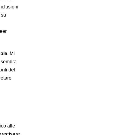
onclusioni
 su
peer
nale
. Mi
o sembra
onti del
retare
ico alle
recisare