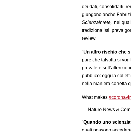
dei dati, consolidarli, re
giungono anche Fabrizi
Scienzainrete,
nel qual
tradizionalisti, prevalgo
review.
“
Un altro rischio che s
pare che talvolta si vo
prevalere sull’attenzion
pubblico: oggi la collet
nella maniera corretta q
What makes
#coronavi
— Nature News & Com
“
Quando uno scienziat
quali possono accedere