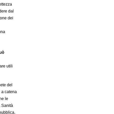
ettezza
ndere dal
ione dei
una
può
re utili
ete del
e a catena
ne le
a Sanità
pubblica.