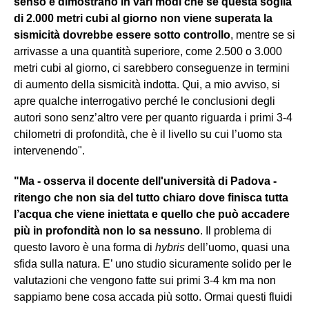
senso e dimostrano in vari modi che se questa soglia
di 2.000 metri cubi al giorno non viene superata la
sismicità dovrebbe essere sotto controllo
, mentre se si
arrivasse a una quantità superiore, come 2.500 o 3.000
metri cubi al giorno, ci sarebbero conseguenze in termini
di aumento della sismicità indotta. Qui, a mio avviso, si
apre qualche interrogativo perché le conclusioni degli
autori sono senz’altro vere per quanto riguarda i primi 3-4
chilometri di profondità, che è il livello su cui l’uomo sta
intervenendo".
"Ma - osserva il docente dell'università di Padova -
ritengo che non sia del tutto chiaro dove finisca tutta
l’acqua che viene iniettata e quello che può accadere
più in profondità non lo sa nessuno
. Il problema di
questo lavoro è una forma di
hybris
dell’uomo, quasi una
sfida sulla natura. E’ uno studio sicuramente solido per le
valutazioni che vengono fatte sui primi 3-4 km ma non
sappiamo bene cosa accada più sotto. Ormai questi fluidi