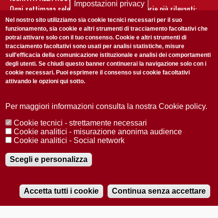
Impostazioni privacy
Ogni settimana selezioniamo per te nostre storie più rilevanti:
non perderti gli aggiornamenti della nostra newsletter
Nel nostro sito utilizziamo sia cookie tecnici necessari per il suo
funzionamento, sia cookie e altri strumenti di tracciamento facoltativi che
potrai attivare solo con il tuo consenso. Cookie e altri strumenti di
tracciamento facoltativi sono usati per analisi statistiche, misure
sull'efficacia della comunicazione istituzionale e analisi dei comportamenti
degli utenti. Se chiudi questo banner continuerai la navigazione solo con i
cookie necessari. Puoi esprimere il consenso sui cookie facoltativi
attivando le opzioni qui sotto.
Privacy Policy
Accetto la
ISCRIVITI
Per maggiori informazioni consulta la nostra Cookie policy.
Cookie tecnici - strettamente necessari
Redazione
Copyright
Privacy
Area stampa
Cookie analitici - misurazione anonima audience
Cookie analitici - Social network
© 2025 Università di Padova
Tutti i diritti riservati P.I. 00742430283 C.F. 80006480281
Registrazione presso il Tribunale di Padova n. 2097/2012 del 18 giugno
Scegli e personalizza
2012
Accetta tutti i cookie
Continua senza accettare
RADIOBUE.IT
Audio