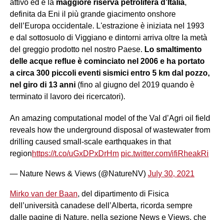
attivo ed è la
maggiore riserva petrolifera d’Italia
,
definita da Eni il più grande giacimento onshore
dell’Europa occidentale. L'estrazione è iniziata nel 1993
e dal sottosuolo di Viggiano e dintorni arriva oltre la metà
del greggio prodotto nel nostro Paese.
Lo smaltimento
delle acque reflue è cominciato nel 2006 e ha portato
a circa 300 piccoli eventi sismici entro 5 km dal pozzo,
nel giro di 13 anni
(fino al giugno del 2019 quando è
terminato il lavoro dei ricercatori).
An amazing computational model of the Val d’Agri oil field
reveals how the underground disposal of wastewater from
drilling caused small-scale earthquakes in that
region
https://t.co/uGxDPxDrHm
pic.twitter.com/ifiRheakRi
— Nature News & Views (@NatureNV)
July 30, 2021
Mirko van der Baan
, del dipartimento di Fisica
dell’università canadese dell’Alberta, ricorda sempre
dalle pagine di Nature, nella sezione News e Views, che