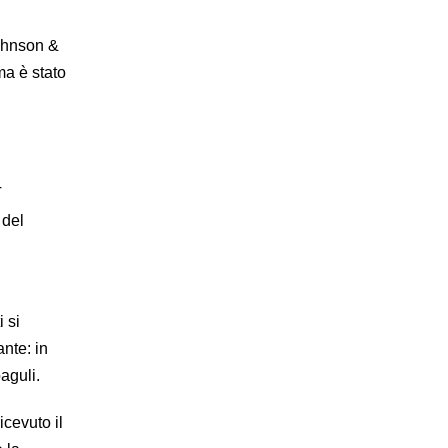
Johnson &
ma è stato
T
 del
i si
ante: in
aguli.
icevuto il