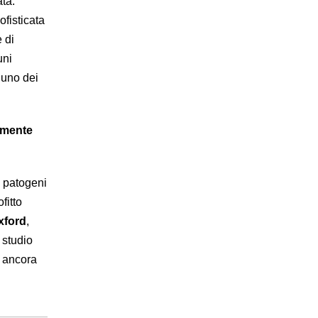
ta:
fisticata
 di
uni
e uno dei
amente
o patogeni
fitto
xford
,
 studio
e ancora