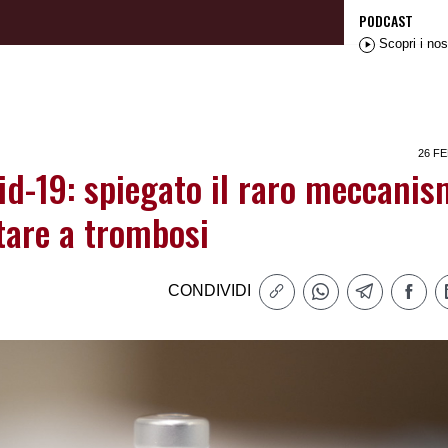
PODCAST
Scopri i nos
26 FE
id-19: spiegato il raro meccani
tare a trombosi
CONDIVIDI