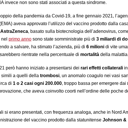
NA invece non sono stati associati a questa sindrome.
coppio della pandemia da Covid-19, a fine gennaio 2021, l’agen
(EMA) aveva approvato l’utilizzo del vaccino prodotto dalla cas
a
AstraZeneca
, basato sulla biotecnologia dell’adenovirus, come 
o nel
primo anno
sono state somministrate più di
3 miliardi di d
uendo a salvare, ha stimato l’azienda, più di
6 milioni
di vite uma
arebbero rientrate nella percentuale di
mortalità
della malattia
1 però hanno iniziato a presentarsi dei
rari effetti collaterali
in
 simili a quelli della
trombosi
, un anomalo coagulo nei vasi san
irca di
1 o 2 casi ogni 200.000
, troppo bassa per emergere dai
provazione, che aveva coinvolto coorti nell’ordine delle poche d
terali si erano presentati, con frequenza analoga, anche in Nord A
nistrazione del vaccino prodotto dalla statunitense
Johnson &