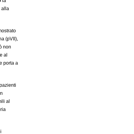
o
la
 alla
mostrato
a (pVII),
ò non
e al
e porta a
pazienti
un
li al
ria
i