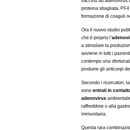
vaccino ad adenovirus i
proteina sbagliata, PF4
formazione di coaguli n
Ora il nuovo studio pub
che è proprio l’
adenovi
a stimolare la produzio
avviene in tutti i pazie
contempo una sfortunat
produrre gli anticorpi d
Secondo i ricercatori, l
sono
entrati in contatt
adenovirus
ambientale
raffreddore o alla gastr
immunitaria.
Questa rara combinazione 