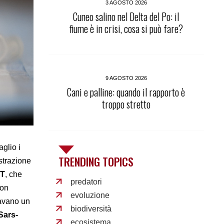
3 AGOSTO 2026
Cuneo salino nel Delta del Po: il
fiume è in crisi, cosa si può fare?
9 AGOSTO 2026
Cani e palline: quando il rapporto è
troppo stretto
aglio i
TRENDING TOPICS
strazione
TT
, che
predatori
con
evoluzione
zavano un
biodiversità
Sars-
ecosistema