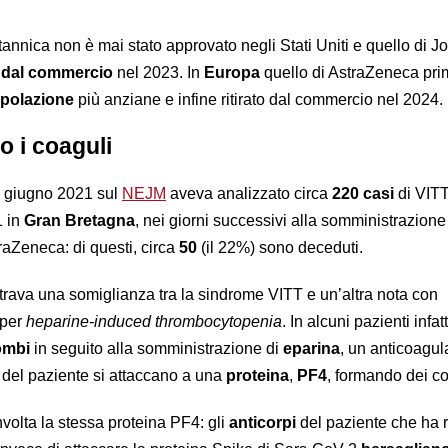
itannica non è mai stato approvato negli Stati Uniti e quello di 
o dal commercio
nel 2023. In
Europa
quello di AstraZeneca pri
opolazione
più anziane e infine ritirato dal commercio nel 2024.
 i coaguli
a giugno 2021 sul
NEJM
aveva analizzato circa
220 casi
di VIT
1 in
Gran Bretagna
, nei giorni successivi alla somministrazione
raZeneca: di questi, circa
50
(il 22%) sono deceduti.
ntrava una somiglianza tra la sindrome VITT e un’altra nota con
 per
heparine-induced thrombocytopenia
. In alcuni pazienti infatt
ombi
in seguito alla somministrazione di
eparina
, un anticoagul
pi del paziente si attaccano a una
proteina
,
PF4
, formando dei co
volta la stessa proteina PF4: gli
anticorpi
del paziente che ha r