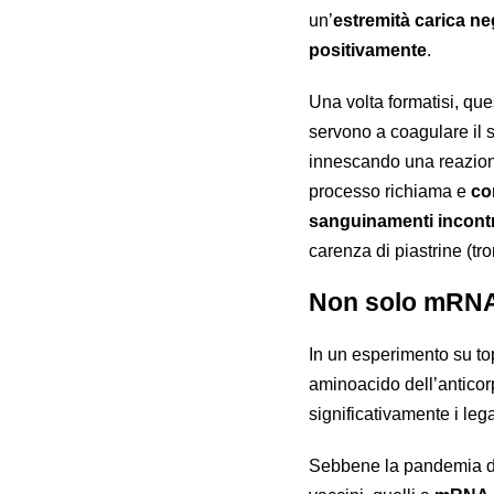
un’
estremità carica n
positivamente
.
Una volta formatisi, qu
servono a coagulare il s
innescando una reazion
processo richiama e
co
sanguinamenti incontro
carenza di piastrine (tr
Non solo mRN
In un esperimento su to
aminoacido dell’antico
significativamente i l
Sebbene la pandemia da