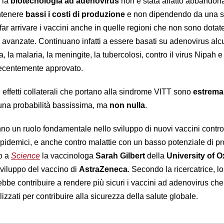
, la
biotecnologia ad adenovirus
non è stata affatto abbandona
ntenere
bassi i costi di produzione
e non dipendendo da una so
far arrivare i vaccini anche in quelle regioni che non sono dotate
avanzate. Continuano infatti a essere basati su adenovirus alc
a, la malaria, la meningite, la tubercolosi, contro il virus Nipah 
ecentemente approvato.
 effetti collaterali che portano alla sindrome VITT sono
estrem
 una probabilità bassissima, ma
non nulla
.
anno un ruolo fondamentale nello sviluppo di nuovi vaccini contr
epidemici, e anche contro malattie con un basso potenziale di pro
to a
Science
la vaccinologa
Sarah Gilbert
della
University of O
sviluppo del vaccino di
AstraZeneca
. Secondo la ricercatrice, lo
bbe contribuire a rendere più sicuri i vaccini ad adenovirus ch
izzati per contribuire alla sicurezza della salute globale.