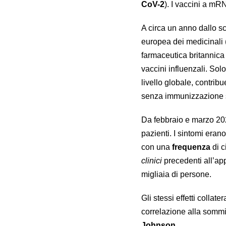
CoV-2
). I vaccini a mR
A circa un anno dallo s
europea dei medicinali 
farmaceutica britannic
vaccini influenzali. Sol
livello globale, contrib
senza immunizzazione s
Da febbraio e marzo 202
pazienti. I sintomi erano
con una
frequenza
di c
clinici
precedenti all’ap
migliaia di persone.
Gli stessi effetti colla
correlazione alla sommi
Johnson
.