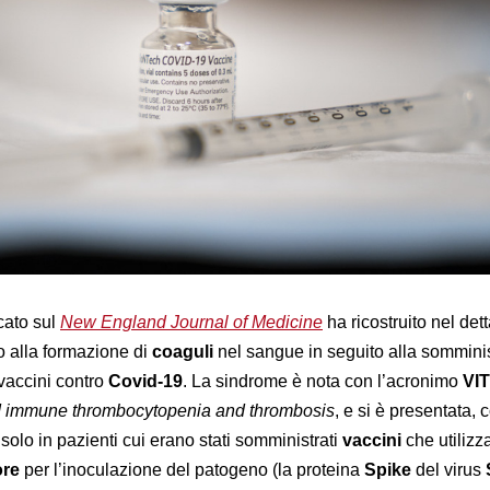
cato sul
New England Journal of Medicine
ha ricostruito nel dett
 alla formazione di
coaguli
nel sangue in seguito alla sommini
 vaccini contro
Covid-19
. La sindrome è nota con l’acronimo
VI
d immune thrombocytopenia and thrombosis
, e si è presentata, 
olo in pazienti cui erano stati somministrati
vaccini
che utiliz
ore
per l’inoculazione del patogeno (la proteina
Spike
del virus