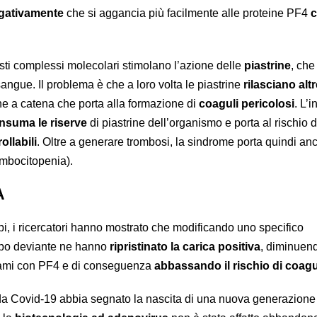
egativamente
che si aggancia più facilmente alle proteine PF4
c
esti complessi molecolari stimolano l’azione delle
piastrine
, che
angue. Il problema è che a loro volta le piastrine
rilasciano alt
e a catena che porta alla formazione di
coaguli pericolosi
. L’i
nsuma le riserve
di piastrine dell’organismo e porta al rischio d
llabili
. Oltre a generare trombosi, la sindrome porta quindi an
ombocitopenia).
A
pi, i ricercatori hanno mostrato che modificando uno specifico
rpo deviante ne hanno
ripristinato la carica positiva
, diminuen
egami con PF4 e di conseguenza
abbassando il rischio di coagu
 Covid-19 abbia segnato la nascita di una nuova generazione 