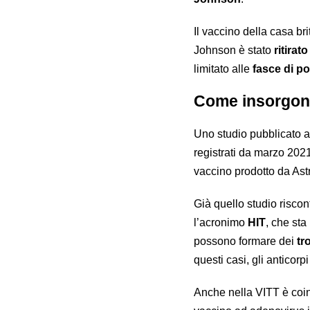
Il vaccino della casa br
Johnson è stato
ritirat
limitato alle
fasce di p
Come insorgono
Uno studio pubblicato 
registrati da marzo 202
vaccino prodotto da Ast
Già quello studio risco
l’acronimo
HIT
, che sta
possono formare dei
tr
questi casi, gli anticor
Anche nella VITT è coin