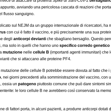
nvece di attaccare la proteina Spike di Sars-CoV-2
bersaglian
 appunto, avviando una pericolosa cascata di reazioni che porta
el flusso sanguigno.
blicato sul NEJM da un gruppo internazionale di ricercatori, ha 
rus
con cui è fatto il vaccino, e più precisamente una sua protein
ne degli
anticorpi devianti
che sbagliano bersaglio. Questo per
nti, ma solo in quelli che hanno uno
specifico corredo genetico
a
mutazione
nelle
cellule B
(importanti agenti immunitari) che l
evianti che si attaccano alle proteine PF4.
a mutazione delle cellule B potrebbe essere dovuta al fatto che i 
o
, nei giorni precedenti alla somministrazione del vaccino, con 
, ossia un
patogeno
piuttosto comune che può dare sintomi simi
oenterite: le loro cellule B ne avrebbero così conservato la memo
di fattori porta, in alcuni pazienti, a produrre anticorpi dotati d