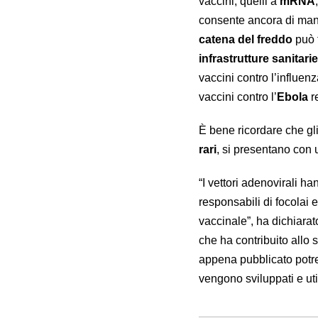
vaccini, quelli a
mRNA
consente ancora di ma
catena del freddo
può 
infrastrutture sanitarie
vaccini contro l’influenz
vaccini contro l’
Ebola
r
È bene ricordare che gli
rari
, si presentano con
“I vettori adenovirali h
responsabili di focolai 
vaccinale”, ha dichiara
che ha contribuito allo 
appena pubblicato potre
vengono sviluppati e util