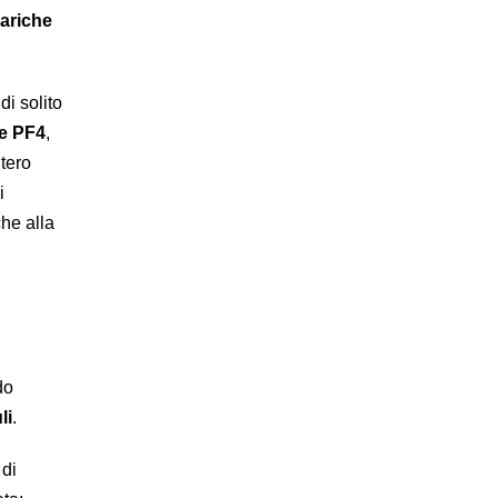
ariche
 di solito
re PF4
,
ntero
i
che alla
do
li
.
di