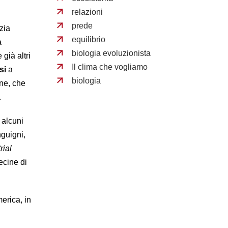
relazioni
prede
zia
equilibrio
a
biologia evoluzionista
già altri
Il clima che vogliamo
osi
a
biologia
ne, che
.
 alcuni
guigni,
trial
ecine di
merica, in