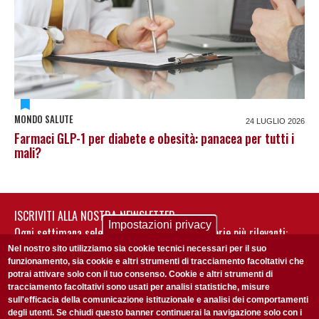
MONDO SALUTE
24 LUGLIO 2026
Farmaci GLP-1 per diabete e obesità: panacea per tutti i
mali?
ISCRIVITI ALLA NOSTRA NEWSLETTER
Impostazioni privacy
Ogni settimana selezioniamo per te nostre storie più rilevanti:
non perderti gli aggiornamenti della nostra newsletter
Nel nostro sito utilizziamo sia cookie tecnici necessari per il suo
funzionamento, sia cookie e altri strumenti di tracciamento facoltativi che
potrai attivare solo con il tuo consenso. Cookie e altri strumenti di
tracciamento facoltativi sono usati per analisi statistiche, misure
sull'efficacia della comunicazione istituzionale e analisi dei comportamenti
degli utenti. Se chiudi questo banner continuerai la navigazione solo con i