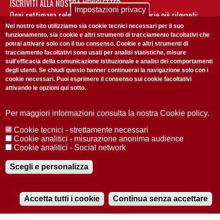
ISCRIVITI ALLA NOSTRA NEWSLETTER
Impostazioni privacy
Ogni settimana selezioniamo per te nostre storie più rilevanti:
non perderti gli aggiornamenti della nostra newsletter
Nel nostro sito utilizziamo sia cookie tecnici necessari per il suo
funzionamento, sia cookie e altri strumenti di tracciamento facoltativi che
potrai attivare solo con il tuo consenso. Cookie e altri strumenti di
tracciamento facoltativi sono usati per analisi statistiche, misure
sull'efficacia della comunicazione istituzionale e analisi dei comportamenti
degli utenti. Se chiudi questo banner continuerai la navigazione solo con i
cookie necessari. Puoi esprimere il consenso sui cookie facoltativi
attivando le opzioni qui sotto.
Privacy Policy
Accetto la
ISCRIVITI
Per maggiori informazioni consulta la nostra Cookie policy.
Cookie tecnici - strettamente necessari
Redazione
Copyright
Privacy
Area stampa
Cookie analitici - misurazione anonima audience
Cookie analitici - Social network
© 2025 Università di Padova
Tutti i diritti riservati P.I. 00742430283 C.F. 80006480281
Registrazione presso il Tribunale di Padova n. 2097/2012 del 18 giugno
Scegli e personalizza
2012
Accetta tutti i cookie
Continua senza accettare
RADIOBUE.IT
Audio