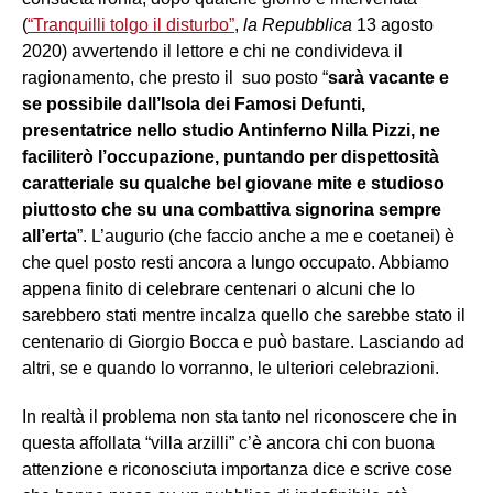
(
“Tranquilli tolgo il disturbo”
,
la Repubblica
13 agosto
2020) avvertendo il lettore e chi ne condivideva il
ragionamento, che presto il suo posto “
sarà vacante e
se possibile dall’Isola dei Famosi Defunti,
presentatrice nello studio Antinferno Nilla Pizzi, ne
faciliterò l’occupazione, puntando per dispettosità
caratteriale su qualche bel giovane mite e studioso
piuttosto che su una combattiva signorina sempre
all’erta
”. L’augurio (che faccio anche a me e coetanei) è
che quel posto resti ancora a lungo occupato. Abbiamo
appena finito di celebrare centenari o alcuni che lo
sarebbero stati mentre incalza quello che sarebbe stato il
centenario di Giorgio Bocca e può bastare. Lasciando ad
altri, se e quando lo vorranno, le ulteriori celebrazioni.
In realtà il problema non sta tanto nel riconoscere che in
questa affollata “villa arzilli” c’è ancora chi con buona
attenzione e riconosciuta importanza dice e scrive cose