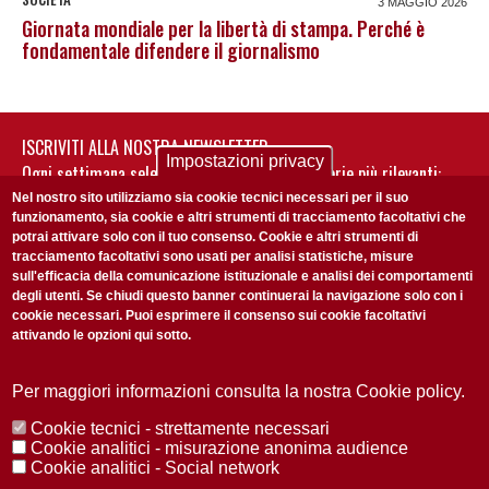
3 MAGGIO 2026
Giornata mondiale per la libertà di stampa. Perché è
fondamentale difendere il giornalismo
ISCRIVITI ALLA NOSTRA NEWSLETTER
Impostazioni privacy
Ogni settimana selezioniamo per te nostre storie più rilevanti:
non perderti gli aggiornamenti della nostra newsletter
Nel nostro sito utilizziamo sia cookie tecnici necessari per il suo
funzionamento, sia cookie e altri strumenti di tracciamento facoltativi che
potrai attivare solo con il tuo consenso. Cookie e altri strumenti di
tracciamento facoltativi sono usati per analisi statistiche, misure
sull'efficacia della comunicazione istituzionale e analisi dei comportamenti
degli utenti. Se chiudi questo banner continuerai la navigazione solo con i
cookie necessari. Puoi esprimere il consenso sui cookie facoltativi
attivando le opzioni qui sotto.
Privacy Policy
Accetto la
ISCRIVITI
Per maggiori informazioni consulta la nostra Cookie policy.
Cookie tecnici - strettamente necessari
Redazione
Copyright
Privacy
Area stampa
Cookie analitici - misurazione anonima audience
Cookie analitici - Social network
© 2025 Università di Padova
Tutti i diritti riservati P.I. 00742430283 C.F. 80006480281