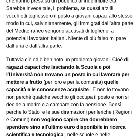
che hanno presa su un pubblico di indefinibile età.
Sarebbe invece tale, il problema, se questi arzilli
vecchietti togliessero il posto a giovani capaci allo stesso
modo in cui, salvinianamente, gli immigrati dall’altra parte
del Mediterraneo vengono accusati di toglierlo a
potenziali lavoratori italiani. Niente di più falso mi pare
dall’una e dall’altra parte.
Tuttavia c’è ed è ben noto un problema giovani. Cioè
di
ragazzi capaci che lasciando la Scuola e poi
l’Università non trovano un posto in cui lavorare per
mettere a frutto
(per loro e per la comunità)
quelle
capacità e le conoscenze acquisite
. E non lo trovano
non perché qualche vecchio gli occupa il posto e non si
decide a morire o a campare con la pensione. Bensì
perché lo Stato e le sue diramazioni periferiche (Regioni
e Comuni)
non vogliono capire che dovrebbero
spendere sino all’ultimo euro disponibile in ricerca
scientifica e tecnologica
; nelle scuole e nelle