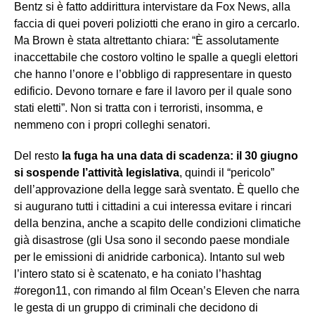
Bentz si è fatto addirittura intervistare da Fox News, alla
faccia di quei poveri poliziotti che erano in giro a cercarlo.
Ma Brown è stata altrettanto chiara: “È assolutamente
inaccettabile che costoro voltino le spalle a quegli elettori
che hanno l’onore e l’obbligo di rappresentare in questo
edificio. Devono tornare e fare il lavoro per il quale sono
stati eletti”. Non si tratta con i terroristi, insomma, e
nemmeno con i propri colleghi senatori.
Del resto
la fuga ha una data di scadenza: il 30 giugno
si sospende l’attività legislativa
, quindi il “pericolo”
dell’approvazione della legge sarà sventato. È quello che
si augurano tutti i cittadini a cui interessa evitare i rincari
della benzina, anche a scapito delle condizioni climatiche
già disastrose (gli Usa sono il secondo paese mondiale
per le emissioni di anidride carbonica). Intanto sul web
l’intero stato si è scatenato, e ha coniato l’hashtag
#oregon11, con rimando al film Ocean’s Eleven che narra
le gesta di un gruppo di criminali che decidono di