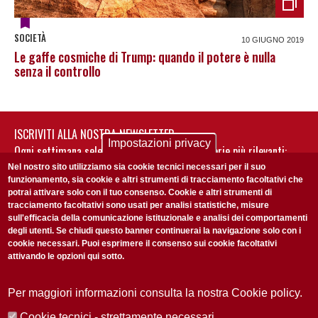
SOCIETÀ
10 GIUGNO 2019
Le gaffe cosmiche di Trump: quando il potere è nulla
senza il controllo
ISCRIVITI ALLA NOSTRA NEWSLETTER
Impostazioni privacy
Ogni settimana selezioniamo per te nostre storie più rilevanti:
non perderti gli aggiornamenti della nostra newsletter
Nel nostro sito utilizziamo sia cookie tecnici necessari per il suo
funzionamento, sia cookie e altri strumenti di tracciamento facoltativi che
potrai attivare solo con il tuo consenso. Cookie e altri strumenti di
tracciamento facoltativi sono usati per analisi statistiche, misure
sull'efficacia della comunicazione istituzionale e analisi dei comportamenti
degli utenti. Se chiudi questo banner continuerai la navigazione solo con i
cookie necessari. Puoi esprimere il consenso sui cookie facoltativi
attivando le opzioni qui sotto.
Privacy Policy
Accetto la
ISCRIVITI
Per maggiori informazioni consulta la nostra Cookie policy.
Cookie tecnici - strettamente necessari