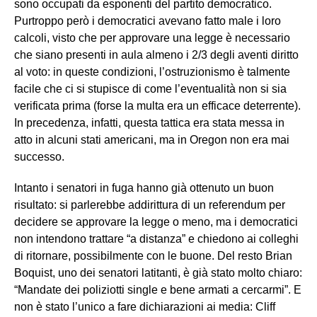
sono occupati da esponenti del partito democratico.
Purtroppo però i democratici avevano fatto male i loro
calcoli, visto che per approvare una legge è necessario
che siano presenti in aula almeno i 2/3 degli aventi diritto
al voto: in queste condizioni, l’ostruzionismo è talmente
facile che ci si stupisce di come l’eventualità non si sia
verificata prima (forse la multa era un efficace deterrente).
In precedenza, infatti, questa tattica era stata messa in
atto in alcuni stati americani, ma in Oregon non era mai
successo.
Intanto i senatori in fuga hanno già ottenuto un buon
risultato: si parlerebbe addirittura di un referendum per
decidere se approvare la legge o meno, ma i democratici
non intendono trattare “a distanza” e chiedono ai colleghi
di ritornare, possibilmente con le buone. Del resto Brian
Boquist, uno dei senatori latitanti, è già stato molto chiaro:
“Mandate dei poliziotti single e bene armati a cercarmi”. E
non è stato l’unico a fare dichiarazioni ai media: Cliff