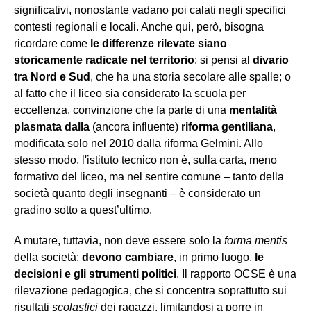
significativi, nonostante vadano poi calati negli specifici
contesti regionali e locali. Anche qui, però, bisogna
ricordare come
le differenze rilevate siano
storicamente radicate nel territorio
: si pensi al
divario
tra Nord e Sud
, che ha una storia secolare alle spalle; o
al fatto che il
liceo sia considerato la scuola per
eccellenza, convinzione che fa parte di una
mentalità
plasmata dalla
(ancora influente)
riforma gentiliana
,
modificata solo nel 2010 dalla riforma Gelmini. Allo
stesso modo, l'istituto tecnico non è, sulla carta, meno
formativo del liceo, ma nel sentire comune – tanto della
società quanto degli insegnanti – è considerato un
gradino sotto a quest’ultimo.
A mutare, tuttavia, non deve essere solo la
forma mentis
della società:
devono cambiare
, in primo luogo,
le
decisioni e gli strumenti politici
. Il rapporto OCSE è una
rilevazione pedagogica, che si concentra soprattutto sui
risultati
scolastici
dei ragazzi, limitandosi a porre in