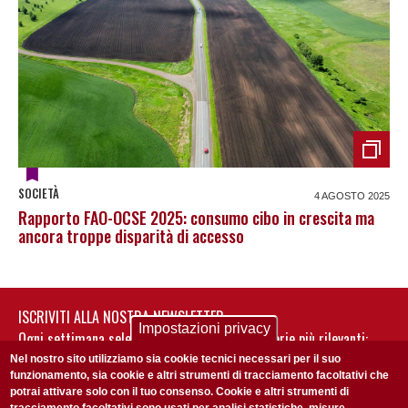
SOCIETÀ
4 AGOSTO 2025
Rapporto FAO-OCSE 2025: consumo cibo in crescita ma
ancora troppe disparità di accesso
ISCRIVITI ALLA NOSTRA NEWSLETTER
Impostazioni privacy
Ogni settimana selezioniamo per te nostre storie più rilevanti:
non perderti gli aggiornamenti della nostra newsletter
Nel nostro sito utilizziamo sia cookie tecnici necessari per il suo
funzionamento, sia cookie e altri strumenti di tracciamento facoltativi che
potrai attivare solo con il tuo consenso. Cookie e altri strumenti di