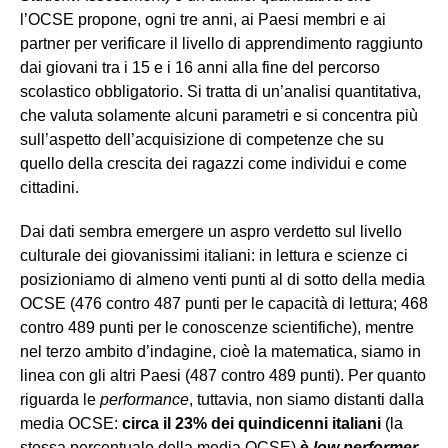
l’OCSE propone, ogni tre anni, ai Paesi membri e ai
partner per verificare il livello di apprendimento raggiunto
dai giovani tra i 15 e i 16 anni alla fine del percorso
scolastico obbligatorio. Si tratta di un’analisi quantitativa,
che valuta solamente alcuni parametri e si concentra più
sull’aspetto dell’acquisizione di competenze che su
quello della crescita dei ragazzi come individui e come
cittadini.
Dai dati sembra emergere un aspro verdetto sul livello
culturale dei giovanissimi italiani: in lettura e scienze ci
posizioniamo di almeno venti punti al di sotto della media
OCSE (476 contro 487 punti per le capacità di lettura; 468
contro 489 punti per le conoscenze scientifiche), mentre
nel terzo ambito d’indagine, cioè la matematica, siamo in
linea con gli altri Paesi (487 contro 489 punti). Per quanto
riguarda le
performance
, tuttavia, non siamo distanti dalla
media OCSE:
circa il 23% dei quindicenni italiani
(la
stessa percentuale della media OCSE)
è
low performer
,