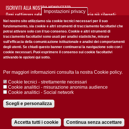
ISCRIVITI ALLA NOSTRA NEWSLETTER
Impostazioni privacy
Ogni settimana selezioniamo per te nostre storie più rilevanti:
non perderti gli aggiornamenti della nostra newsletter
Nel nostro sito utilizziamo sia cookie tecnici necessari per il suo
funzionamento, sia cookie e altri strumenti di tracciamento facoltativi che
potrai attivare solo con il tuo consenso. Cookie e altri strumenti di
tracciamento facoltativi sono usati per analisi statistiche, misure
sull'efficacia della comunicazione istituzionale e analisi dei comportamenti
degli utenti. Se chiudi questo banner continuerai la navigazione solo con i
cookie necessari. Puoi esprimere il consenso sui cookie facoltativi
attivando le opzioni qui sotto.
Privacy Policy
Accetto la
ISCRIVITI
Per maggiori informazioni consulta la nostra Cookie policy.
Cookie tecnici - strettamente necessari
Redazione
Copyright
Privacy
Area stampa
Cookie analitici - misurazione anonima audience
Cookie analitici - Social network
© 2025 Università di Padova
Tutti i diritti riservati P.I. 00742430283 C.F. 80006480281
Registrazione presso il Tribunale di Padova n. 2097/2012 del 18 giugno
Scegli e personalizza
2012
Accetta tutti i cookie
Continua senza accettare
RADIOBUE.IT