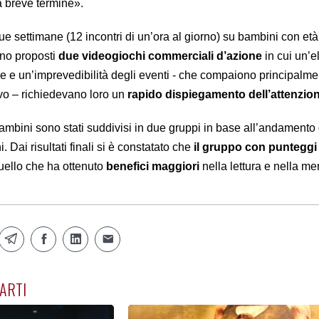
a breve termine».
due settimane (12 incontri di un’ora al giorno) su bambini con et
ano proposti
due videogiochi commerciali d’azione
in cui un’e
ne e un’imprevedibilità degli eventi - che compaiono principalme
ivo – richiedevano loro un
rapido dispiegamento dell’attenzion
i bambini sono stati suddivisi in due gruppi in base all’andamento
 Dai risultati finali si è constatato che
il gruppo con punteggi
uello che ha ottenuto
benefici
maggiori
nella lettura e nella me
ARTI