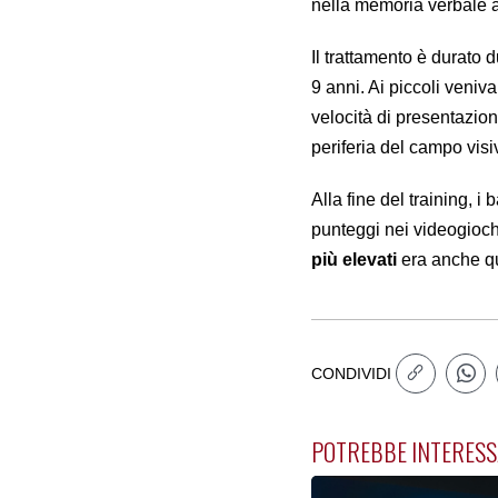
nella memoria verbale 
Il trattamento è durato 
9 anni. Ai piccoli veniv
velocità di presentazio
periferia del campo vis
Alla fine del training, 
punteggi nei videogiochi.
più elevati
era anche q
CONDIVIDI
POTREBBE INTERESS