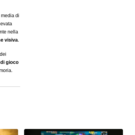
à media di
levata
nte nella
e visiva
.
 dei
 di gioco
moria.