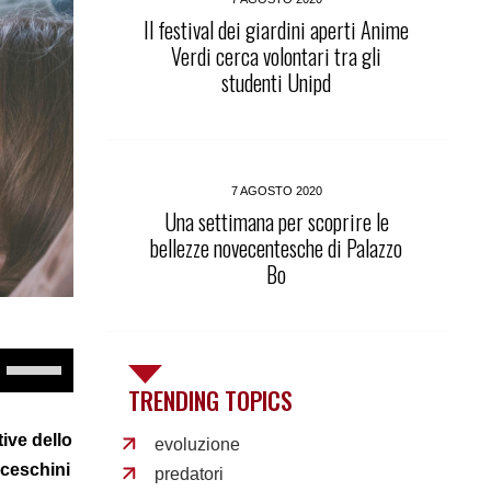
Il festival dei giardini aperti Anime
Verdi cerca volontari tra gli
studenti Unipd
7 AGOSTO 2020
Una settimana per scoprire le
bellezze novecentesche di Palazzo
Bo
Use
Up/Down
TRENDING TOPICS
Arrow
keys
to
ive dello
evoluzione
increase
nceschini
predatori
or