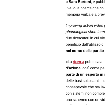
e Sara Bertoni
, e pubbl
livello la ricerca che c
memoria verbale a brev
Improving action video
phonological short-ter
due ricercatori in cui vi
beneficio dall’utilizzo d
nel corso delle partite
«La
ricerca
pubblicata –
d’azione
, così come per 
parte di un esperto in
delle basi sottostanti i
consapevole che sta l
con sistemi non complet
uno schermo con un vide