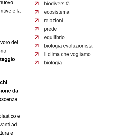
decrease
 nuovo
biodiversità
volume.
entive e la
ecosistema
relazioni
prede
equilibrio
lavoro dei
biologia evoluzionista
ono
Il clima che vogliamo
nteggio
biologia
ochi
sione da
noscenza
plastico e
vanti ad
tura e