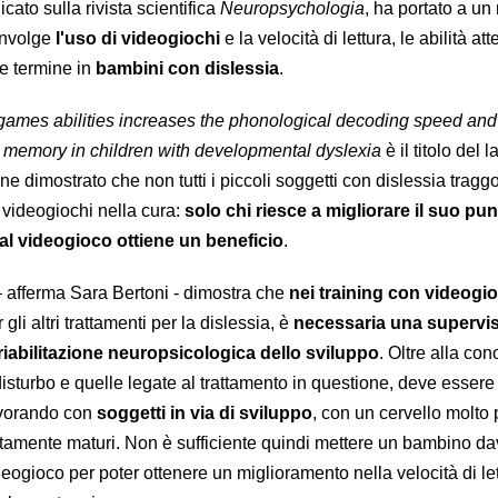
icato sulla rivista scientifica
Neuropsychologia
, ha portato a un
oinvolge
l'uso di videogiochi
e la velocità di lettura, le abilità att
e termine in
bambini con dislessia
.
 games abilities increases the phonological decoding speed and
m memory in children with developmental dyslexia
è il titolo del 
ene dimostrato che non tutti i piccoli soggetti con dislessia tragg
i videogiochi nella cura:
solo chi riesce a migliorare il suo pu
 al videogioco ottiene un beneficio
.
 afferma
Sara
Bertoni - dimostra che
nei training con videogi
gli altri trattamenti per la dislessia, è
necessaria una supervi
 riabilitazione neuropsicologica dello sviluppo
. Oltre alla co
l disturbo e quelle legate al trattamento in questione, deve essere
avorando con
soggetti in via di sviluppo
, con un cervello molto 
amente maturi. Non è sufficiente quindi mettere un bambino da
ogioco per poter ottenere un miglioramento nella velocità di let