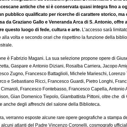
cescane antiche che si è conservata quasi integra fino a o
n pubblico qualificato per ricerche di carattere storico, ma 
a da Graziano Gallo e Veneranda Arca di S. Antonio, offre a 
re questo luogo di fede, cultura e arte.
L’accesso sarà limitat
 alla volta e secondo orari che rispettino la funzione della biblio
ustrale.
zione è Fabrizio Magani. La sua selezione propone opere di Giu
zetta, Gaspare e Antonio Diziani, Rosalba Carriera, Jacopo Ami
esco Zugno, Francesco Battaglioli, Michele Marieschi, Lorenzo 
rco e Sebastiano Ricci, Francesco Guardi, Pietro Longhi, Fran
a Cimaroli, Francesco Fontebasso, Francesco Capella, Antonio A
on, Gian Domenico Tiepolo, Giambattista Pittoni, oltre che di
e anche degli affreschi del salone della Biblioteca.
ra, verranno esposte alcune rare opere geografiche a stampa de
 alcuni atlanti del Padre Vincenzo Coronelli, cosmografo ufficial