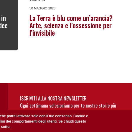
30 MAGGIO 2026
 in
La Terra è blu come un’arancia?
dee
Arte, scienza e l’ossessione per
l’invisibile
ISCRIVITI ALLA NOSTRA NEWSLETTER
Ogni settimana selezioniamo per te nostre storie più
rilevanti: non perderti gli aggiornamenti della nostra
 che potrai attivare solo con il tuo consenso. Cookie e
newsletter
alisi dei comportamenti degli utenti. Se chiudi questo
 sotto.