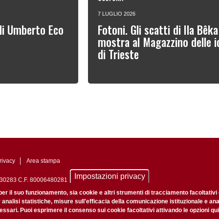
7 LUGLIO 2026
 di Umberto Eco
Fotoni. Gli scatti di Ila Bêka
mostra al Magazzino delle i
di Trieste
rivacy
Area stampa
Impostazioni privacy
0742430283 C.F. 80006480281
nale di Padova n. 2097/2012 del 18 giugno 2012
per il suo funzionamento, sia cookie e altri strumenti di tracciamento facoltativi
r analisi statistiche, misure sull'efficacia della comunicazione istituzionale e an
ssari. Puoi esprimere il consenso sui cookie facoltativi attivando le opzioni qui