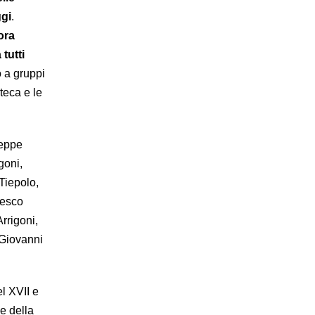
ggi
.
ora
tutti
o a gruppi
teca e le
seppe
goni,
Tiepolo,
cesco
rrigoni,
 Giovanni
l XVII e
e della