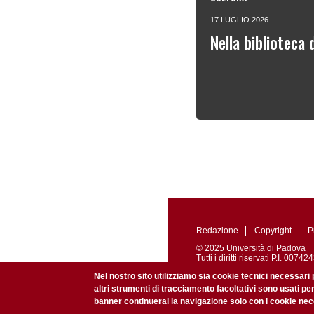
17 LUGLIO 2026
Nella biblioteca
Redazione
Copyright
P
© 2025 Università di Padova
Tutti i diritti riservati P.I. 0
Registrazione presso il Tribu
Nel nostro sito utilizziamo sia cookie tecnici necessari 
altri strumenti di tracciamento facoltativi sono usati pe
banner continuerai la navigazione solo con i cookie nece