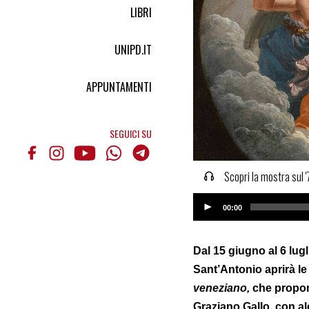
LIBRI
UNIPD.IT
APPUNTAMENTI
SEGUICI SU
Scopri la mostra sul 
Audio
00:00
Player
Dal 15 giugno al 6 lugl
Sant’Antonio aprirà le 
veneziano,
che propon
Graziano Gallo, con al