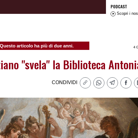
PODCAST
Scopri i nos
Questo articolo ha più di due anni.
4 
ziano "svela" la Biblioteca Anton
CONDIVIDI