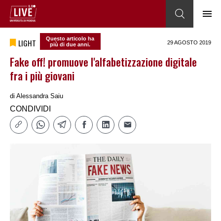
Questo articolo ha
LIGHT
29 AGOSTO 2019
più di due anni.
Fake off! promuove l'alfabetizzazione digitale
fra i più giovani
di
Alessandra Saiu
CONDIVIDI