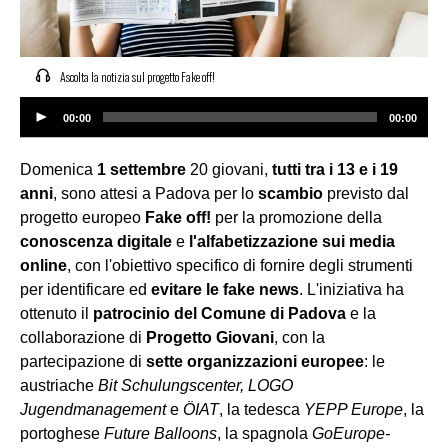
Ascolta la notizia sul progetto Fake off!
Audio
00:00
00:00
Player
Domenica
1 settembre
20 giovani,
tutti tra i 13 e i 19
anni
, sono attesi a Padova per lo
scambio
previsto dal
progetto europeo
Fake off!
per la promozione della
conoscenza digitale
e
l'alfabetizzazione sui media
online
, con l'obiettivo specifico di fornire degli strumenti
per identificare ed
evitare le fake news
. L'iniziativa ha
ottenuto il
patrocinio del Comune di Padova
e la
collaborazione di
Progetto Giovani
, con la
partecipazione di
sette organizzazioni europee
: le
austriache
Bit Schulungscenter, LOGO
Jugendmanagement
e
ÖIAT
, la tedesca
YEPP Europe
, la
portoghese
Future Balloons
, la spagnola
GoEurope-