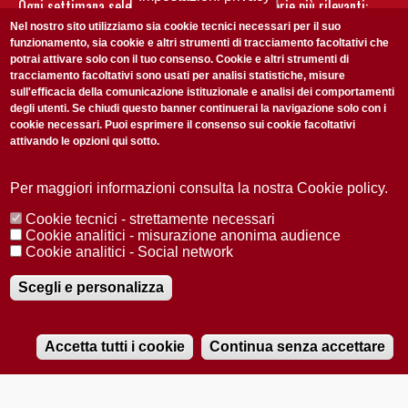
Ogni settimana selezioniamo per te nostre storie più rilevanti:
non perderti gli aggiornamenti della nostra newsletter
Nel nostro sito utilizziamo sia cookie tecnici necessari per il suo
funzionamento, sia cookie e altri strumenti di tracciamento facoltativi che
potrai attivare solo con il tuo consenso. Cookie e altri strumenti di
tracciamento facoltativi sono usati per analisi statistiche, misure
sull'efficacia della comunicazione istituzionale e analisi dei comportamenti
degli utenti. Se chiudi questo banner continuerai la navigazione solo con i
cookie necessari. Puoi esprimere il consenso sui cookie facoltativi
attivando le opzioni qui sotto.
Privacy Policy
Accetto la
ISCRIVITI
Per maggiori informazioni consulta la nostra Cookie policy.
Cookie tecnici - strettamente necessari
Redazione
Copyright
Privacy
Area stampa
Cookie analitici - misurazione anonima audience
Cookie analitici - Social network
© 2025 Università di Padova
Tutti i diritti riservati P.I. 00742430283 C.F. 80006480281
Registrazione presso il Tribunale di Padova n. 2097/2012 del 18 giugno
Scegli e personalizza
2012
Accetta tutti i cookie
Continua senza accettare
RADIOBUE.IT
Audio
Player