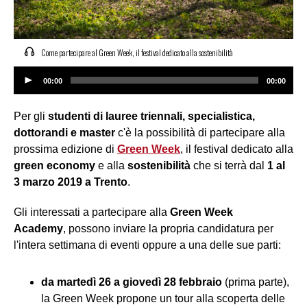
Come partecipare al Green Week, il festival dedicato alla sostenibilità
Audio
00:00
00:00
Player
Per gli
studenti di lauree triennali, specialistica,
dottorandi e master
c'è la possibilità di partecipare alla
prossima edizione di
Green Week
, il festival dedicato alla
green
economy
e alla
sostenibilità
che si terrà dal
1 al
3 marzo 2019 a Trento
.
Gli interessati a partecipare alla
Green Week
Academy
, possono inviare la propria candidatura per
l'intera settimana di eventi oppure a una delle sue parti:
da martedì 26 a giovedì 28 febbraio
(prima parte),
la Green Week propone un tour alla scoperta delle