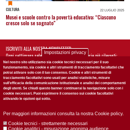
CULTURA
22 LUGLIO 2025
Musei e scuole contro la povertà educativa: “Ciascuno
cresce solo se sognato”
ISCRIVITI ALLA NOSTRA NEWSLETTER
Impostazioni privacy
Ogni settimana selezioniamo per te nostre storie più rilevanti:
non perderti gli aggiornamenti della nostra newsletter
Nel nostro sito utilizziamo sia cookie tecnici necessari per il suo
funzionamento, sia cookie e altri strumenti di tracciamento facoltativi che
potrai attivare solo con il tuo consenso. Cookie e altri strumenti di
tracciamento facoltativi sono usati per analisi statistiche, misure
sull'efficacia della comunicazione istituzionale e analisi dei comportamenti
degli utenti. Se chiudi questo banner continuerai la navigazione solo con i
cookie necessari. Puoi esprimere il consenso sui cookie facoltativi
attivando le opzioni qui sotto.
Privacy Policy
Accetto la
ISCRIVITI
Per maggiori informazioni consulta la nostra Cookie policy.
Cookie tecnici - strettamente necessari
Redazione
Copyright
Privacy
Area stampa
Cookie analitici - misurazione anonima audience