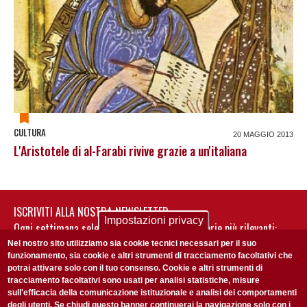
CULTURA
20 MAGGIO 2013
L'Aristotele di al-Farabi rivive grazie a un'italiana
ISCRIVITI ALLA NOSTRA NEWSLETTER
Impostazioni privacy
Ogni settimana selezioniamo per te nostre storie più rilevanti:
non perderti gli aggiornamenti della nostra newsletter
Nel nostro sito utilizziamo sia cookie tecnici necessari per il suo
funzionamento, sia cookie e altri strumenti di tracciamento facoltativi che
potrai attivare solo con il tuo consenso. Cookie e altri strumenti di
tracciamento facoltativi sono usati per analisi statistiche, misure
sull'efficacia della comunicazione istituzionale e analisi dei comportamenti
degli utenti. Se chiudi questo banner continuerai la navigazione solo con i