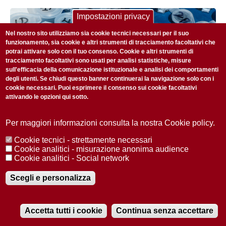
Impostazioni privacy
Nel nostro sito utilizziamo sia cookie tecnici necessari per il suo
funzionamento, sia cookie e altri strumenti di tracciamento facoltativi che
potrai attivare solo con il tuo consenso. Cookie e altri strumenti di
tracciamento facoltativi sono usati per analisi statistiche, misure
sull'efficacia della comunicazione istituzionale e analisi dei comportamenti
degli utenti. Se chiudi questo banner continuerai la navigazione solo con i
cookie necessari. Puoi esprimere il consenso sui cookie facoltativi
attivando le opzioni qui sotto.
Per maggiori informazioni consulta la nostra Cookie policy.
SCIENZA E RICERCA
Cookie tecnici - strettamente necessari
27 GIUGNO 2019
Cookie analitici - misurazione anonima audience
Che la ricerca sia con voi. La preghiera di Silvio Garattini
Cookie analitici - Social network
per le nuove generazioni
Scegli e personalizza
Accetta tutti i cookie
Continua senza accettare
RADIOBUE.IT