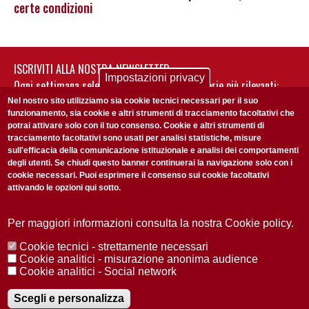
certe condizioni
ISCRIVITI ALLA NOSTRA NEWSLETTER
Impostazioni privacy
Ogni settimana selezioniamo per te nostre storie più rilevanti:
non perderti gli aggiornamenti della nostra newsletter
Nel nostro sito utilizziamo sia cookie tecnici necessari per il suo
funzionamento, sia cookie e altri strumenti di tracciamento facoltativi che
potrai attivare solo con il tuo consenso. Cookie e altri strumenti di
tracciamento facoltativi sono usati per analisi statistiche, misure
sull'efficacia della comunicazione istituzionale e analisi dei comportamenti
degli utenti. Se chiudi questo banner continuerai la navigazione solo con i
cookie necessari. Puoi esprimere il consenso sui cookie facoltativi
attivando le opzioni qui sotto.
Privacy Policy
Accetto la
ISCRIVITI
Per maggiori informazioni consulta la nostra Cookie policy.
Cookie tecnici - strettamente necessari
Redazione
Copyright
Privacy
Area stampa
Cookie analitici - misurazione anonima audience
Cookie analitici - Social network
© 2025 Università di Padova
Tutti i diritti riservati P.I. 00742430283 C.F. 80006480281
Registrazione presso il Tribunale di Padova n. 2097/2012 del 18 giugno
Scegli e personalizza
2012